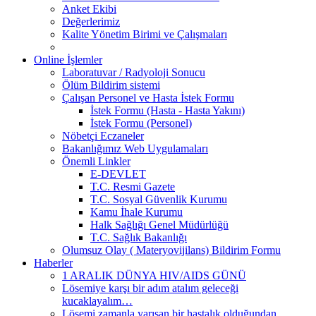
Anket Ekibi
Değerlerimiz
Kalite Yönetim Birimi ve Çalışmaları
Online İşlemler
Laboratuvar / Radyoloji Sonucu
Ölüm Bildirim sistemi
Çalışan Personel ve Hasta İstek Formu
İstek Formu (Hasta - Hasta Yakını)
İstek Formu (Personel)
Nöbetçi Eczaneler
Bakanlığımız Web Uygulamaları
Önemli Linkler
E-DEVLET
T.C. Resmi Gazete
T.C. Sosyal Güvenlik Kurumu
Kamu İhale Kurumu
Halk Sağlığı Genel Müdürlüğü
T.C. Sağlık Bakanlığı
Olumsuz Olay ( Materyovijilans) Bildirim Formu
Haberler
1 ARALIK DÜNYA HIV/AIDS GÜNÜ
Lösemiye karşı bir adım atalım geleceği
kucaklayalım…
Lösemi zamanla yarışan bir hastalık olduğundan,