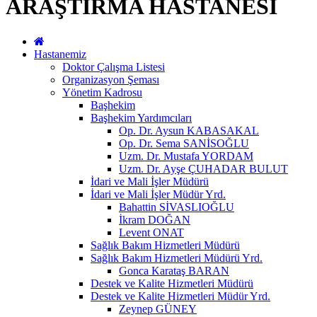
ARAŞTIRMA HASTANESİ
Hastanemiz
Doktor Çalışma Listesi
Organizasyon Şeması
Yönetim Kadrosu
Başhekim
Başhekim Yardımcıları
Op. Dr. Aysun KABASAKAL
Op. Dr. Sema SANİSOĞLU
Uzm. Dr. Mustafa YORDAM
Uzm. Dr. Ayşe ÇUHADAR BULUT
İdari ve Mali İşler Müdürü
İdari ve Mali İşler Müdür Yrd.
Bahattin SİVASLIOĞLU
İkram DOĞAN
Levent ONAT
Sağlık Bakım Hizmetleri Müdürü
Sağlık Bakım Hizmetleri Müdürü Yrd.
Gonca Karataş BARAN
Destek ve Kalite Hizmetleri Müdürü
Destek ve Kalite Hizmetleri Müdür Yrd.
Zeynep GÜNEY