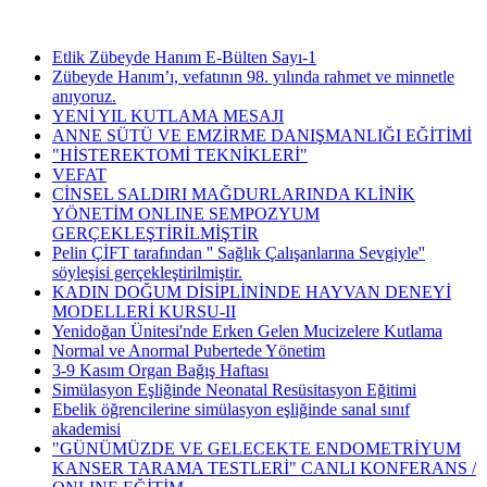
Etlik Zübeyde Hanım E-Bülten Sayı-1
Zübeyde Hanım’ı, vefatının 98. yılında rahmet ve minnetle
anıyoruz.
YENİ YIL KUTLAMA MESAJI
ANNE SÜTÜ VE EMZİRME DANIŞMANLIĞI EĞİTİMİ
"HİSTEREKTOMİ TEKNİKLERİ"
VEFAT
CİNSEL SALDIRI MAĞDURLARINDA KLİNİK
YÖNETİM ONLINE SEMPOZYUM
GERÇEKLEŞTİRİLMİŞTİR
Pelin ÇİFT tarafından '' Sağlık Çalışanlarına Sevgiyle''
söyleşisi gerçekleştirilmiştir.
KADIN DOĞUM DİSİPLİNİNDE HAYVAN DENEYİ
MODELLERİ KURSU-II
Yenidoğan Ünitesi'nde Erken Gelen Mucizelere Kutlama
Normal ve Anormal Pubertede Yönetim
3-9 Kasım Organ Bağış Haftası
Simülasyon Eşliğinde Neonatal Resüsitasyon Eğitimi
Ebelik öğrencilerine simülasyon eşliğinde sanal sınıf
akademisi
"GÜNÜMÜZDE VE GELECEKTE ENDOMETRİYUM
KANSER TARAMA TESTLERİ" CANLI KONFERANS /