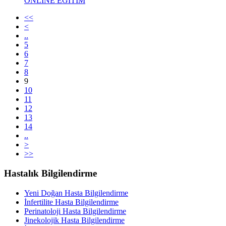
ONLINE EĞİTİM
<<
<
..
5
6
7
8
9
10
11
12
13
14
..
>
>>
Hastalık Bilgilendirme
Yeni Doğan Hasta Bilgilendirme
İnfertilite Hasta Bilgilendirme
Perinatoloji Hasta Bilgilendirme
Jinekolojik Hasta Bilgilendirme