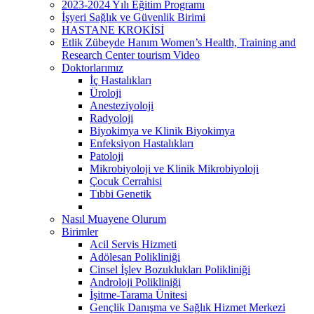
2023-2024 Yılı Eğitim Programı
İşyeri Sağlık ve Güvenlik Birimi
HASTANE KROKİSİ
Etlik Zübeyde Hanım Women’s Health, Training and
Research Center tourism Video
Doktorlarımız
İç Hastalıkları
Üroloji
Anesteziyoloji
Radyoloji
Biyokimya ve Klinik Biyokimya
Enfeksiyon Hastalıkları
Patoloji
Mikrobiyoloji ve Klinik Mikrobiyoloji
Çocuk Cerrahisi
Tıbbi Genetik
Nasıl Muayene Olurum
Birimler
Acil Servis Hizmeti
Adölesan Polikliniği
Cinsel İşlev Bozuklukları Polikliniği
Androloji Polikliniği
İşitme-Tarama Ünitesi
Gençlik Danışma ve Sağlık Hizmet Merkezi