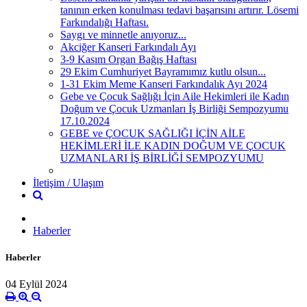
tanının erken konulması tedavi başarısını artırır. Lösemi
Farkındalığı Haftası.
Saygı ve minnetle anıyoruz...
Akciğer Kanseri Farkındalı Ayı
3-9 Kasım Organ Bağış Haftası
29 Ekim Cumhuriyet Bayramımız kutlu olsun...
1-31 Ekim Meme Kanseri Farkındalık Ayı 2024
Gebe ve Çocuk Sağlığı İçin Aile Hekimleri ile Kadın
Doğum ve Çocuk Uzmanları İş Birliği Sempozyumu
17.10.2024
GEBE ve ÇOCUK SAĞLIĞI İÇİN AİLE
HEKİMLERİ İLE KADIN DOĞUM VE ÇOCUK
UZMANLARI İŞ BİRLİĞİ SEMPOZYUMU
İletişim / Ulaşım
Haberler
Haberler
04 Eylül 2024