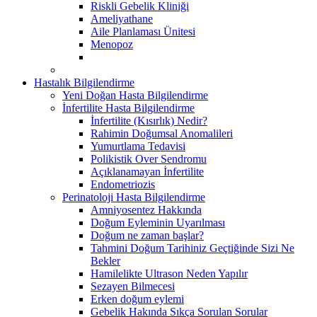
Riskli Gebelik Kliniği
Ameliyathane
Aile Planlaması Ünitesi
Menopoz
Hastalık Bilgilendirme
Yeni Doğan Hasta Bilgilendirme
İnfertilite Hasta Bilgilendirme
İnfertilite (Kısırlık) Nedir?
Rahimin Doğumsal Anomalileri
Yumurtlama Tedavisi
Polikistik Over Sendromu
Açıklanamayan İnfertilite
Endometriozis
Perinatoloji Hasta Bilgilendirme
Amniyosentez Hakkında
Doğum Eyleminin Uyarılması
Doğum ne zaman başlar?
Tahmini Doğum Tarihiniz Geçtiğinde Sizi Ne
Bekler
Hamilelikte Ultrason Neden Yapılır
Sezayen Bilmecesi
Erken doğum eylemi
Gebelik Hakında Sıkça Sorulan Sorular