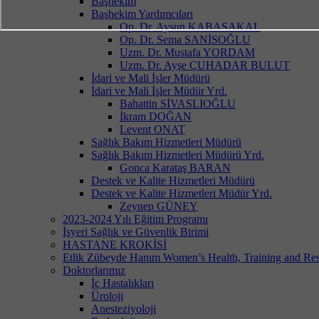
Başhekim
Başhekim Yardımcıları
Op. Dr. Aysun KABASAKAL
Op. Dr. Sema SANİSOĞLU
Uzm. Dr. Mustafa YORDAM
Uzm. Dr. Ayşe ÇUHADAR BULUT
İdari ve Mali İşler Müdürü
İdari ve Mali İşler Müdür Yrd.
Bahattin SİVASLIOĞLU
İkram DOĞAN
Levent ONAT
Sağlık Bakım Hizmetleri Müdürü
Sağlık Bakım Hizmetleri Müdürü Yrd.
Gonca Karataş BARAN
Destek ve Kalite Hizmetleri Müdürü
Destek ve Kalite Hizmetleri Müdür Yrd.
Zeynep GÜNEY
2023-2024 Yılı Eğitim Programı
İşyeri Sağlık ve Güvenlik Birimi
HASTANE KROKİSİ
Etlik Zübeyde Hanım Women’s Health, Training and Res
Doktorlarımız
İç Hastalıkları
Üroloji
Anesteziyoloji