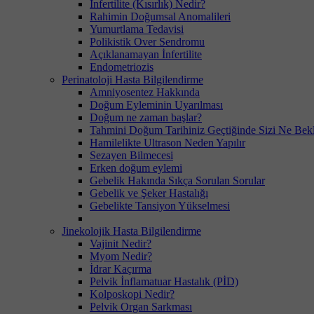
İnfertilite (Kısırlık) Nedir?
Rahimin Doğumsal Anomalileri
Yumurtlama Tedavisi
Polikistik Over Sendromu
Açıklanamayan İnfertilite
Endometriozis
Perinatoloji Hasta Bilgilendirme
Amniyosentez Hakkında
Doğum Eyleminin Uyarılması
Doğum ne zaman başlar?
Tahmini Doğum Tarihiniz Geçtiğinde Sizi Ne Bek
Hamilelikte Ultrason Neden Yapılır
Sezayen Bilmecesi
Erken doğum eylemi
Gebelik Hakında Sıkça Sorulan Sorular
Gebelik ve Şeker Hastalığı
Gebelikte Tansiyon Yükselmesi
Jinekolojik Hasta Bilgilendirme
Vajinit Nedir?
Myom Nedir?
İdrar Kaçırma
Pelvik İnflamatuar Hastalık (PİD)
Kolposkopi Nedir?
Pelvik Organ Sarkması