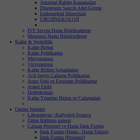
Anormal Rahim Kanamaları
Dismenore Sancılı Adet Görme
Endometrial Hiperplazi
ÜROJİNEKOLOJİ
İVF Servisi Hasta Bilgilendirme
Menopoz Hasta Bilgilendirme
Kalite & Verimlilik
Kalite Birimi
Kalite Politikamız
Misyonumuz
Vizyonumuz
Kalite Bölüm Sorumluları
Acil Servis Çalışma Politikamız
Anne Sütü ve Emzirme Politikamız
Anket Ekibi
Değerlerimiz
Kalite Yönetim Birimi ve Çalışmaları
Online İşlemler
Laboratuvar / Radyoloji Sonucu
Ölüm Bildirim sistemi
Çalışan Personel ve Hasta İstek Formu
İstek Formu (Hasta - Hasta Yakını)
İstek Formu (Personel)