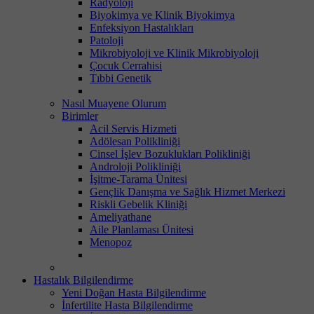
Radyoloji
Biyokimya ve Klinik Biyokimya
Enfeksiyon Hastalıkları
Patoloji
Mikrobiyoloji ve Klinik Mikrobiyoloji
Çocuk Cerrahisi
Tıbbi Genetik
Nasıl Muayene Olurum
Birimler
Acil Servis Hizmeti
Adölesan Polikliniği
Cinsel İşlev Bozuklukları Polikliniği
Androloji Polikliniği
İşitme-Tarama Ünitesi
Gençlik Danışma ve Sağlık Hizmet Merkezi
Riskli Gebelik Kliniği
Ameliyathane
Aile Planlaması Ünitesi
Menopoz
Hastalık Bilgilendirme
Yeni Doğan Hasta Bilgilendirme
İnfertilite Hasta Bilgilendirme