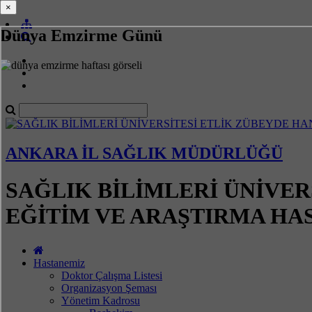
×
×
Dünya Emzirme Günü
ANKARA İL SAĞLIK MÜDÜRLÜĞÜ
SAĞLIK BİLİMLERİ ÜNİVER
EĞİTİM VE ARAŞTIRMA HA
Hastanemiz
Doktor Çalışma Listesi
Organizasyon Şeması
Yönetim Kadrosu