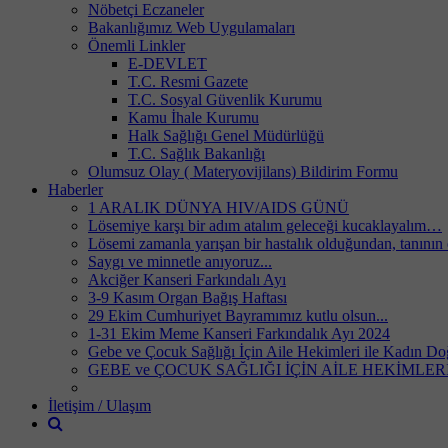
Nöbetçi Eczaneler
Bakanlığımız Web Uygulamaları
Önemli Linkler
E-DEVLET
T.C. Resmi Gazete
T.C. Sosyal Güvenlik Kurumu
Kamu İhale Kurumu
Halk Sağlığı Genel Müdürlüğü
T.C. Sağlık Bakanlığı
Olumsuz Olay ( Materyovijilans) Bildirim Formu
Haberler
1 ARALIK DÜNYA HIV/AIDS GÜNÜ
Lösemiye karşı bir adım atalım geleceği kucaklayalım…
Lösemi zamanla yarışan bir hastalık olduğundan, tanının e
Saygı ve minnetle anıyoruz...
Akciğer Kanseri Farkındalı Ayı
3-9 Kasım Organ Bağış Haftası
29 Ekim Cumhuriyet Bayramımız kutlu olsun...
1-31 Ekim Meme Kanseri Farkındalık Ayı 2024
Gebe ve Çocuk Sağlığı İçin Aile Hekimleri ile Kadın 
GEBE ve ÇOCUK SAĞLIĞI İÇİN AİLE HEKİMLE
İletişim / Ulaşım