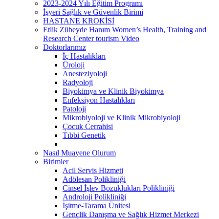
2023-2024 Yılı Eğitim Programı
İşyeri Sağlık ve Güvenlik Birimi
HASTANE KROKİSİ
Etlik Zübeyde Hanım Women’s Health, Training and
Research Center tourism Video
Doktorlarımız
İç Hastalıkları
Üroloji
Anesteziyoloji
Radyoloji
Biyokimya ve Klinik Biyokimya
Enfeksiyon Hastalıkları
Patoloji
Mikrobiyoloji ve Klinik Mikrobiyoloji
Çocuk Cerrahisi
Tıbbi Genetik
Nasıl Muayene Olurum
Birimler
Acil Servis Hizmeti
Adölesan Polikliniği
Cinsel İşlev Bozuklukları Polikliniği
Androloji Polikliniği
İşitme-Tarama Ünitesi
Gençlik Danışma ve Sağlık Hizmet Merkezi