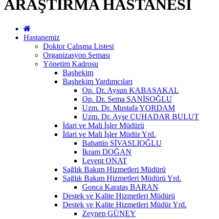
ARAŞTIRMA HASTANESİ
Hastanemiz
Doktor Çalışma Listesi
Organizasyon Şeması
Yönetim Kadrosu
Başhekim
Başhekim Yardımcıları
Op. Dr. Aysun KABASAKAL
Op. Dr. Sema SANİSOĞLU
Uzm. Dr. Mustafa YORDAM
Uzm. Dr. Ayşe ÇUHADAR BULUT
İdari ve Mali İşler Müdürü
İdari ve Mali İşler Müdür Yrd.
Bahattin SİVASLIOĞLU
İkram DOĞAN
Levent ONAT
Sağlık Bakım Hizmetleri Müdürü
Sağlık Bakım Hizmetleri Müdürü Yrd.
Gonca Karataş BARAN
Destek ve Kalite Hizmetleri Müdürü
Destek ve Kalite Hizmetleri Müdür Yrd.
Zeynep GÜNEY