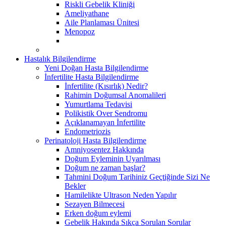
Riskli Gebelik Kliniği
Ameliyathane
Aile Planlaması Ünitesi
Menopoz
Hastalık Bilgilendirme
Yeni Doğan Hasta Bilgilendirme
İnfertilite Hasta Bilgilendirme
İnfertilite (Kısırlık) Nedir?
Rahimin Doğumsal Anomalileri
Yumurtlama Tedavisi
Polikistik Over Sendromu
Açıklanamayan İnfertilite
Endometriozis
Perinatoloji Hasta Bilgilendirme
Amniyosentez Hakkında
Doğum Eyleminin Uyarılması
Doğum ne zaman başlar?
Tahmini Doğum Tarihiniz Geçtiğinde Sizi Ne
Bekler
Hamilelikte Ultrason Neden Yapılır
Sezayen Bilmecesi
Erken doğum eylemi
Gebelik Hakında Sıkça Sorulan Sorular