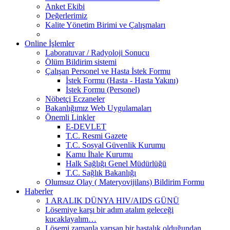
Anket Ekibi
Değerlerimiz
Kalite Yönetim Birimi ve Çalışmaları
Online İşlemler
Laboratuvar / Radyoloji Sonucu
Ölüm Bildirim sistemi
Çalışan Personel ve Hasta İstek Formu
İstek Formu (Hasta - Hasta Yakını)
İstek Formu (Personel)
Nöbetçi Eczaneler
Bakanlığımız Web Uygulamaları
Önemli Linkler
E-DEVLET
T.C. Resmi Gazete
T.C. Sosyal Güvenlik Kurumu
Kamu İhale Kurumu
Halk Sağlığı Genel Müdürlüğü
T.C. Sağlık Bakanlığı
Olumsuz Olay ( Materyovijilans) Bildirim Formu
Haberler
1 ARALIK DÜNYA HIV/AIDS GÜNÜ
Lösemiye karşı bir adım atalım geleceği
kucaklayalım…
Lösemi zamanla yarışan bir hastalık olduğundan,