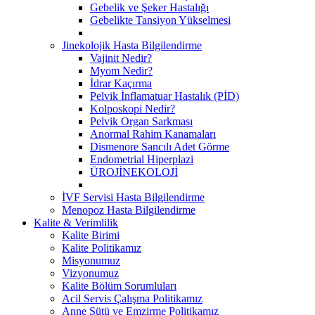
Gebelik ve Şeker Hastalığı
Gebelikte Tansiyon Yükselmesi
Jinekolojik Hasta Bilgilendirme
Vajinit Nedir?
Myom Nedir?
İdrar Kaçırma
Pelvik İnflamatuar Hastalık (PİD)
Kolposkopi Nedir?
Pelvik Organ Sarkması
Anormal Rahim Kanamaları
Dismenore Sancılı Adet Görme
Endometrial Hiperplazi
ÜROJİNEKOLOJİ
İVF Servisi Hasta Bilgilendirme
Menopoz Hasta Bilgilendirme
Kalite & Verimlilik
Kalite Birimi
Kalite Politikamız
Misyonumuz
Vizyonumuz
Kalite Bölüm Sorumluları
Acil Servis Çalışma Politikamız
Anne Sütü ve Emzirme Politikamız