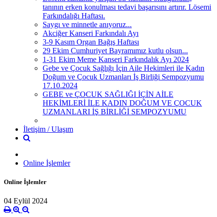
tanının erken konulması tedavi başarısını artırır. Lösemi
Farkındalığı Haftası.
Saygı ve minnetle anıyoruz...
Akciğer Kanseri Farkındalı Ayı
3-9 Kasım Organ Bağış Haftası
29 Ekim Cumhuriyet Bayramımız kutlu olsun...
1-31 Ekim Meme Kanseri Farkındalık Ayı 2024
Gebe ve Çocuk Sağlığı İçin Aile Hekimleri ile Kadın
Doğum ve Çocuk Uzmanları İş Birliği Sempozyumu
17.10.2024
GEBE ve ÇOCUK SAĞLIĞI İÇİN AİLE
HEKİMLERİ İLE KADIN DOĞUM VE ÇOCUK
UZMANLARI İŞ BİRLİĞİ SEMPOZYUMU
İletişim / Ulaşım
Online İşlemler
Online İşlemler
04 Eylül 2024