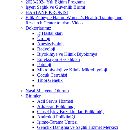
2023-2024 Yılı Eğitim Programı
İşyeri Sağlık ve Güvenlik Birimi
HASTANE KROKİSİ
Etlik Zübeyde Hanım Women’s Health, Training and
Research Center tourism Video
Doktorlarımız
İç Hastalıkları
Üroloji
Anesteziyoloji
Radyoloji
Biyokimya ve Klinik Biyokimya
Enfeksiyon Hastalıkları
Patoloji
Mikrobiyoloji ve Klinik Mikrobiyoloji
Çocuk Cerrahisi
Tıbbi Genetik
Nasıl Muayene Olurum
Birimler
Acil Servis Hizmeti
Adölesan Polikliniği
Cinsel İşlev Bozuklukları Polikliniği
Androloji Polikliniği
İşitme-Tarama Ünitesi
Gençlik Danışma ve Sağlık Hizmet Merkezi