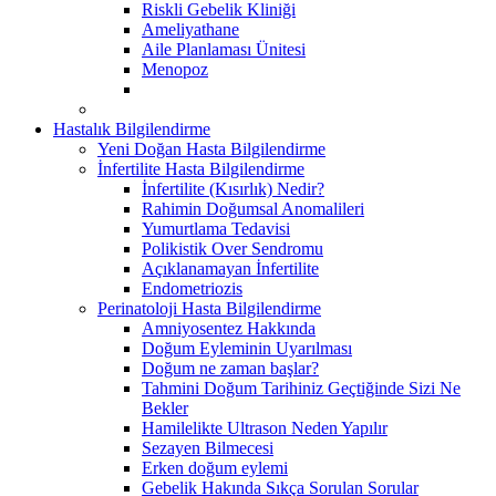
Riskli Gebelik Kliniği
Ameliyathane
Aile Planlaması Ünitesi
Menopoz
Hastalık Bilgilendirme
Yeni Doğan Hasta Bilgilendirme
İnfertilite Hasta Bilgilendirme
İnfertilite (Kısırlık) Nedir?
Rahimin Doğumsal Anomalileri
Yumurtlama Tedavisi
Polikistik Over Sendromu
Açıklanamayan İnfertilite
Endometriozis
Perinatoloji Hasta Bilgilendirme
Amniyosentez Hakkında
Doğum Eyleminin Uyarılması
Doğum ne zaman başlar?
Tahmini Doğum Tarihiniz Geçtiğinde Sizi Ne
Bekler
Hamilelikte Ultrason Neden Yapılır
Sezayen Bilmecesi
Erken doğum eylemi
Gebelik Hakında Sıkça Sorulan Sorular