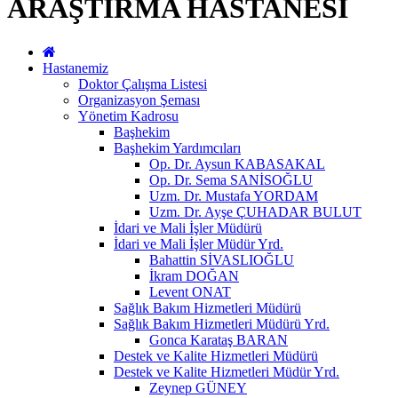
ARAŞTIRMA HASTANESİ
Hastanemiz
Doktor Çalışma Listesi
Organizasyon Şeması
Yönetim Kadrosu
Başhekim
Başhekim Yardımcıları
Op. Dr. Aysun KABASAKAL
Op. Dr. Sema SANİSOĞLU
Uzm. Dr. Mustafa YORDAM
Uzm. Dr. Ayşe ÇUHADAR BULUT
İdari ve Mali İşler Müdürü
İdari ve Mali İşler Müdür Yrd.
Bahattin SİVASLIOĞLU
İkram DOĞAN
Levent ONAT
Sağlık Bakım Hizmetleri Müdürü
Sağlık Bakım Hizmetleri Müdürü Yrd.
Gonca Karataş BARAN
Destek ve Kalite Hizmetleri Müdürü
Destek ve Kalite Hizmetleri Müdür Yrd.
Zeynep GÜNEY