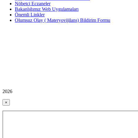
Nöbetçi Eczaneler
Bakanlığımız Web Uygulamaları
Önemli Linkler
Olumsuz Olay ( Materyovijilans) Bildirim Formu
2026
×