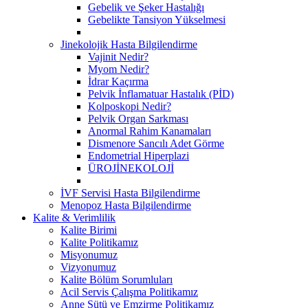
Gebelik ve Şeker Hastalığı
Gebelikte Tansiyon Yükselmesi
Jinekolojik Hasta Bilgilendirme
Vajinit Nedir?
Myom Nedir?
İdrar Kaçırma
Pelvik İnflamatuar Hastalık (PİD)
Kolposkopi Nedir?
Pelvik Organ Sarkması
Anormal Rahim Kanamaları
Dismenore Sancılı Adet Görme
Endometrial Hiperplazi
ÜROJİNEKOLOJİ
İVF Servisi Hasta Bilgilendirme
Menopoz Hasta Bilgilendirme
Kalite & Verimlilik
Kalite Birimi
Kalite Politikamız
Misyonumuz
Vizyonumuz
Kalite Bölüm Sorumluları
Acil Servis Çalışma Politikamız
Anne Sütü ve Emzirme Politikamız