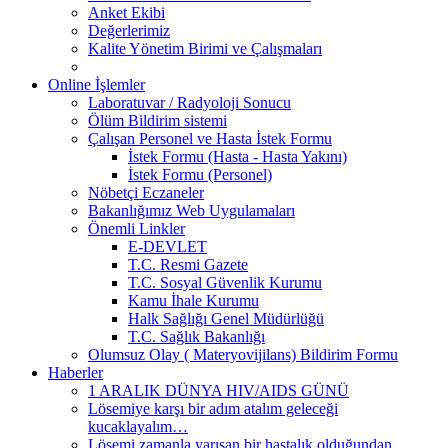
Anket Ekibi
Değerlerimiz
Kalite Yönetim Birimi ve Çalışmaları
Online İşlemler
Laboratuvar / Radyoloji Sonucu
Ölüm Bildirim sistemi
Çalışan Personel ve Hasta İstek Formu
İstek Formu (Hasta - Hasta Yakını)
İstek Formu (Personel)
Nöbetçi Eczaneler
Bakanlığımız Web Uygulamaları
Önemli Linkler
E-DEVLET
T.C. Resmi Gazete
T.C. Sosyal Güvenlik Kurumu
Kamu İhale Kurumu
Halk Sağlığı Genel Müdürlüğü
T.C. Sağlık Bakanlığı
Olumsuz Olay ( Materyovijilans) Bildirim Formu
Haberler
1 ARALIK DÜNYA HIV/AIDS GÜNÜ
Lösemiye karşı bir adım atalım geleceği
kucaklayalım…
Lösemi zamanla yarışan bir hastalık olduğundan,