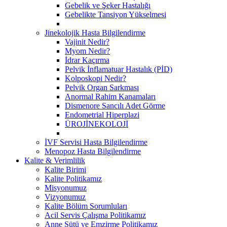
Gebelik ve Şeker Hastalığı
Gebelikte Tansiyon Yükselmesi
Jinekolojik Hasta Bilgilendirme
Vajinit Nedir?
Myom Nedir?
İdrar Kaçırma
Pelvik İnflamatuar Hastalık (PİD)
Kolposkopi Nedir?
Pelvik Organ Sarkması
Anormal Rahim Kanamaları
Dismenore Sancılı Adet Görme
Endometrial Hiperplazi
ÜROJİNEKOLOJİ
İVF Servisi Hasta Bilgilendirme
Menopoz Hasta Bilgilendirme
Kalite & Verimlilik
Kalite Birimi
Kalite Politikamız
Misyonumuz
Vizyonumuz
Kalite Bölüm Sorumluları
Acil Servis Çalışma Politikamız
Anne Sütü ve Emzirme Politikamız