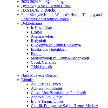
2023-2024 Yılı Eğitim Programı
İşyeri Sağlık ve Güvenlik Birimi
HASTANE KROKİSİ
Etlik Zübeyde Hanım Women’s Health, Training and
Research Center tourism Video
Doktorlarımız
İç Hastalıkları
Üroloji
Anesteziyoloji
Radyoloji
Biyokimya ve Klinik Biyokimya
Enfeksiyon Hastalıkları
Patoloji
Mikrobiyoloji ve Klinik Mikrobiyoloji
Çocuk Cerrahisi
Tıbbi Genetik
Nasıl Muayene Olurum
Birimler
Acil Servis Hizmeti
Adölesan Polikliniği
Cinsel İşlev Bozuklukları Polikliniği
Androloji Polikliniği
İşitme-Tarama Ünitesi
Gençlik Danışma ve Sağlık Hizmet Merkezi