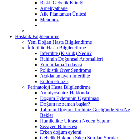
Riskli Gebelik Kliniği
Ameliyathane
Aile Planlaması Ünitesi
Menopoz
Hastalık Bilgilendirme
Yeni Doğan Hasta Bilgilendirme
İnfertilite Hasta Bilgilendirme
İnfertilite (Kısırlık) Nedir?
Rahimin Doğumsal Anomalileri
Yumurtlama Tedavisi
Polikistik Over Sendromu
Açıklanamayan İnfertilite
Endometriozis
Perinatoloji Hasta Bilgilendirme
Amniyosentez Hakkında
Doğum Eyleminin Uyarılması
Doğum ne zaman başlar?
Tahmini Doğum Tarihiniz Geçtiğinde Sizi Ne
Bekler
Hamilelikte Ultrason Neden Yapılır
Sezayen Bilmecesi
Erken doğum eylemi
Gebelik Hakında Sıkça Sorulan Sorular