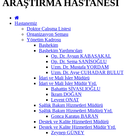
ARAŞTIRMA HASTANESİ
Hastanemiz
Doktor Çalışma Listesi
Organizasyon Şeması
Yönetim Kadrosu
Başhekim
Başhekim Yardımcıları
Op. Dr. Aysun KABASAKAL
Op. Dr. Sema SANİSOĞLU
Uzm. Dr. Mustafa YORDAM
Uzm. Dr. Ayşe ÇUHADAR BULUT
İdari ve Mali İşler Müdürü
İdari ve Mali İşler Müdür Yrd.
Bahattin SİVASLIOĞLU
İkram DOĞAN
Levent ONAT
Sağlık Bakım Hizmetleri Müdürü
Sağlık Bakım Hizmetleri Müdürü Yrd.
Gonca Karataş BARAN
Destek ve Kalite Hizmetleri Müdürü
Destek ve Kalite Hizmetleri Müdür Yrd.
Zeynep GÜNEY