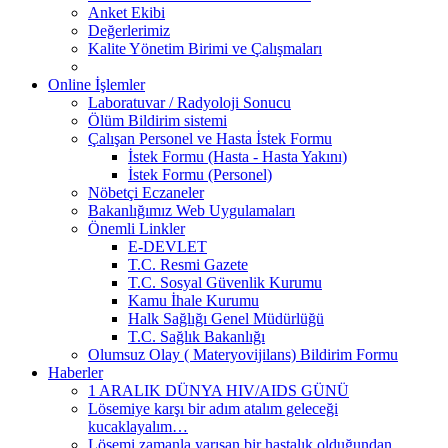
Anket Ekibi
Değerlerimiz
Kalite Yönetim Birimi ve Çalışmaları
Online İşlemler
Laboratuvar / Radyoloji Sonucu
Ölüm Bildirim sistemi
Çalışan Personel ve Hasta İstek Formu
İstek Formu (Hasta - Hasta Yakını)
İstek Formu (Personel)
Nöbetçi Eczaneler
Bakanlığımız Web Uygulamaları
Önemli Linkler
E-DEVLET
T.C. Resmi Gazete
T.C. Sosyal Güvenlik Kurumu
Kamu İhale Kurumu
Halk Sağlığı Genel Müdürlüğü
T.C. Sağlık Bakanlığı
Olumsuz Olay ( Materyovijilans) Bildirim Formu
Haberler
1 ARALIK DÜNYA HIV/AIDS GÜNÜ
Lösemiye karşı bir adım atalım geleceği
kucaklayalım…
Lösemi zamanla yarışan bir hastalık olduğundan,