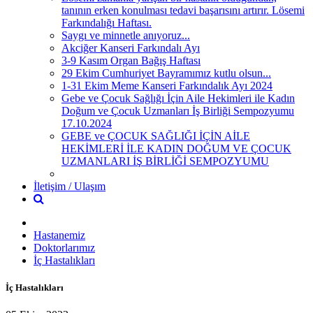
tanının erken konulması tedavi başarısını artırır. Lösemi
Farkındalığı Haftası.
Saygı ve minnetle anıyoruz...
Akciğer Kanseri Farkındalı Ayı
3-9 Kasım Organ Bağış Haftası
29 Ekim Cumhuriyet Bayramımız kutlu olsun...
1-31 Ekim Meme Kanseri Farkındalık Ayı 2024
Gebe ve Çocuk Sağlığı İçin Aile Hekimleri ile Kadın
Doğum ve Çocuk Uzmanları İş Birliği Sempozyumu
17.10.2024
GEBE ve ÇOCUK SAĞLIĞI İÇİN AİLE
HEKİMLERİ İLE KADIN DOĞUM VE ÇOCUK
UZMANLARI İŞ BİRLİĞİ SEMPOZYUMU
İletişim / Ulaşım
Hastanemiz
Doktorlarımız
İç Hastalıkları
İç Hastalıkları