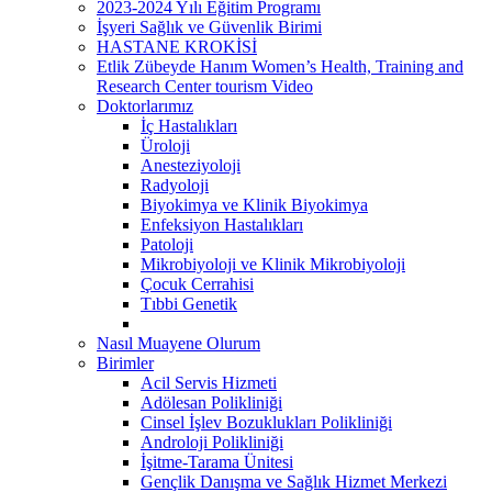
2023-2024 Yılı Eğitim Programı
İşyeri Sağlık ve Güvenlik Birimi
HASTANE KROKİSİ
Etlik Zübeyde Hanım Women’s Health, Training and
Research Center tourism Video
Doktorlarımız
İç Hastalıkları
Üroloji
Anesteziyoloji
Radyoloji
Biyokimya ve Klinik Biyokimya
Enfeksiyon Hastalıkları
Patoloji
Mikrobiyoloji ve Klinik Mikrobiyoloji
Çocuk Cerrahisi
Tıbbi Genetik
Nasıl Muayene Olurum
Birimler
Acil Servis Hizmeti
Adölesan Polikliniği
Cinsel İşlev Bozuklukları Polikliniği
Androloji Polikliniği
İşitme-Tarama Ünitesi
Gençlik Danışma ve Sağlık Hizmet Merkezi