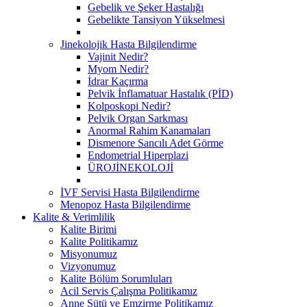
Gebelik ve Şeker Hastalığı
Gebelikte Tansiyon Yükselmesi
Jinekolojik Hasta Bilgilendirme
Vajinit Nedir?
Myom Nedir?
İdrar Kaçırma
Pelvik İnflamatuar Hastalık (PİD)
Kolposkopi Nedir?
Pelvik Organ Sarkması
Anormal Rahim Kanamaları
Dismenore Sancılı Adet Görme
Endometrial Hiperplazi
ÜROJİNEKOLOJİ
İVF Servisi Hasta Bilgilendirme
Menopoz Hasta Bilgilendirme
Kalite & Verimlilik
Kalite Birimi
Kalite Politikamız
Misyonumuz
Vizyonumuz
Kalite Bölüm Sorumluları
Acil Servis Çalışma Politikamız
Anne Sütü ve Emzirme Politikamız