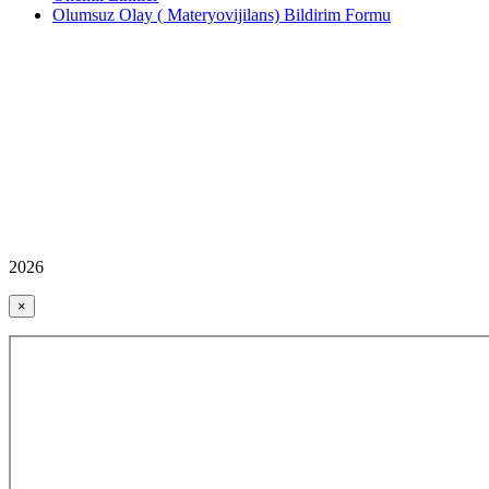
Olumsuz Olay ( Materyovijilans) Bildirim Formu
2026
×