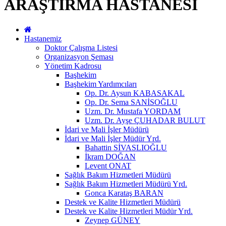
ARAŞTIRMA HASTANESİ
Hastanemiz
Doktor Çalışma Listesi
Organizasyon Şeması
Yönetim Kadrosu
Başhekim
Başhekim Yardımcıları
Op. Dr. Aysun KABASAKAL
Op. Dr. Sema SANİSOĞLU
Uzm. Dr. Mustafa YORDAM
Uzm. Dr. Ayşe ÇUHADAR BULUT
İdari ve Mali İşler Müdürü
İdari ve Mali İşler Müdür Yrd.
Bahattin SİVASLIOĞLU
İkram DOĞAN
Levent ONAT
Sağlık Bakım Hizmetleri Müdürü
Sağlık Bakım Hizmetleri Müdürü Yrd.
Gonca Karataş BARAN
Destek ve Kalite Hizmetleri Müdürü
Destek ve Kalite Hizmetleri Müdür Yrd.
Zeynep GÜNEY