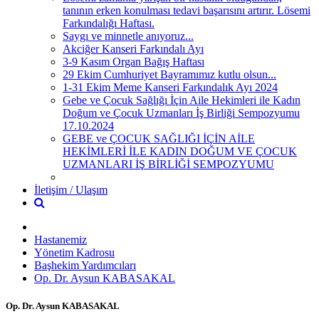
tanının erken konulması tedavi başarısını artırır. Lösemi
Farkındalığı Haftası.
Saygı ve minnetle anıyoruz...
Akciğer Kanseri Farkındalı Ayı
3-9 Kasım Organ Bağış Haftası
29 Ekim Cumhuriyet Bayramımız kutlu olsun...
1-31 Ekim Meme Kanseri Farkındalık Ayı 2024
Gebe ve Çocuk Sağlığı İçin Aile Hekimleri ile Kadın
Doğum ve Çocuk Uzmanları İş Birliği Sempozyumu
17.10.2024
GEBE ve ÇOCUK SAĞLIĞI İÇİN AİLE
HEKİMLERİ İLE KADIN DOĞUM VE ÇOCUK
UZMANLARI İŞ BİRLİĞİ SEMPOZYUMU
İletişim / Ulaşım
Hastanemiz
Yönetim Kadrosu
Başhekim Yardımcıları
Op. Dr. Aysun KABASAKAL
Op. Dr. Aysun KABASAKAL