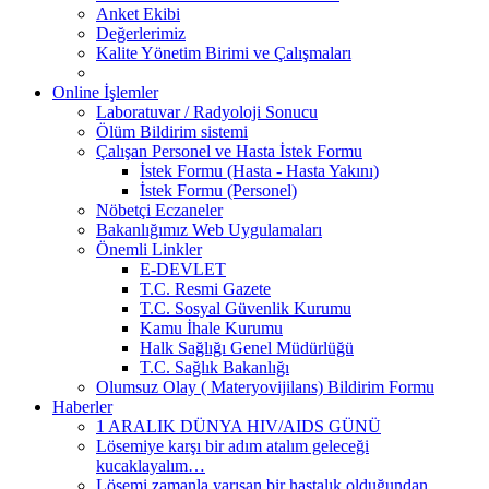
Anket Ekibi
Değerlerimiz
Kalite Yönetim Birimi ve Çalışmaları
Online İşlemler
Laboratuvar / Radyoloji Sonucu
Ölüm Bildirim sistemi
Çalışan Personel ve Hasta İstek Formu
İstek Formu (Hasta - Hasta Yakını)
İstek Formu (Personel)
Nöbetçi Eczaneler
Bakanlığımız Web Uygulamaları
Önemli Linkler
E-DEVLET
T.C. Resmi Gazete
T.C. Sosyal Güvenlik Kurumu
Kamu İhale Kurumu
Halk Sağlığı Genel Müdürlüğü
T.C. Sağlık Bakanlığı
Olumsuz Olay ( Materyovijilans) Bildirim Formu
Haberler
1 ARALIK DÜNYA HIV/AIDS GÜNÜ
Lösemiye karşı bir adım atalım geleceği
kucaklayalım…
Lösemi zamanla yarışan bir hastalık olduğundan,