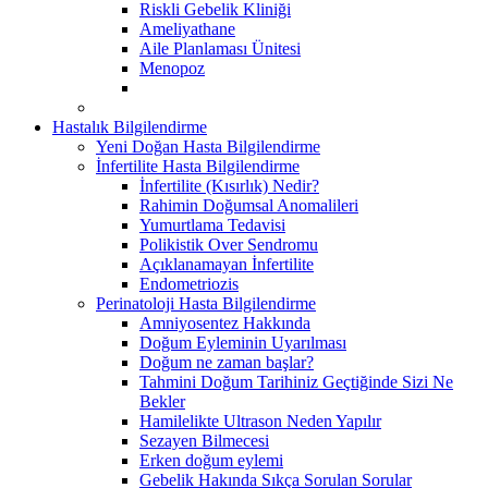
Riskli Gebelik Kliniği
Ameliyathane
Aile Planlaması Ünitesi
Menopoz
Hastalık Bilgilendirme
Yeni Doğan Hasta Bilgilendirme
İnfertilite Hasta Bilgilendirme
İnfertilite (Kısırlık) Nedir?
Rahimin Doğumsal Anomalileri
Yumurtlama Tedavisi
Polikistik Over Sendromu
Açıklanamayan İnfertilite
Endometriozis
Perinatoloji Hasta Bilgilendirme
Amniyosentez Hakkında
Doğum Eyleminin Uyarılması
Doğum ne zaman başlar?
Tahmini Doğum Tarihiniz Geçtiğinde Sizi Ne
Bekler
Hamilelikte Ultrason Neden Yapılır
Sezayen Bilmecesi
Erken doğum eylemi
Gebelik Hakında Sıkça Sorulan Sorular