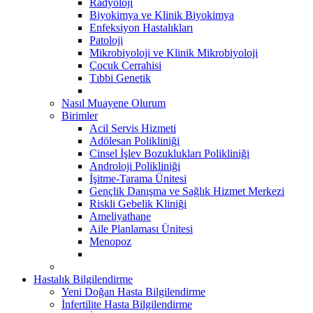
Radyoloji
Biyokimya ve Klinik Biyokimya
Enfeksiyon Hastalıkları
Patoloji
Mikrobiyoloji ve Klinik Mikrobiyoloji
Çocuk Cerrahisi
Tıbbi Genetik
Nasıl Muayene Olurum
Birimler
Acil Servis Hizmeti
Adölesan Polikliniği
Cinsel İşlev Bozuklukları Polikliniği
Androloji Polikliniği
İşitme-Tarama Ünitesi
Gençlik Danışma ve Sağlık Hizmet Merkezi
Riskli Gebelik Kliniği
Ameliyathane
Aile Planlaması Ünitesi
Menopoz
Hastalık Bilgilendirme
Yeni Doğan Hasta Bilgilendirme
İnfertilite Hasta Bilgilendirme