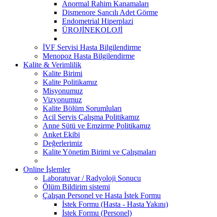
Anormal Rahim Kanamaları
Dismenore Sancılı Adet Görme
Endometrial Hiperplazi
ÜROJİNEKOLOJİ
İVF Servisi Hasta Bilgilendirme
Menopoz Hasta Bilgilendirme
Kalite & Verimlilik
Kalite Birimi
Kalite Politikamız
Misyonumuz
Vizyonumuz
Kalite Bölüm Sorumluları
Acil Servis Çalışma Politikamız
Anne Sütü ve Emzirme Politikamız
Anket Ekibi
Değerlerimiz
Kalite Yönetim Birimi ve Çalışmaları
Online İşlemler
Laboratuvar / Radyoloji Sonucu
Ölüm Bildirim sistemi
Çalışan Personel ve Hasta İstek Formu
İstek Formu (Hasta - Hasta Yakını)
İstek Formu (Personel)