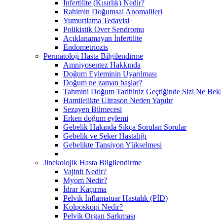
İnfertilite (Kısırlık) Nedir?
Rahimin Doğumsal Anomalileri
Yumurtlama Tedavisi
Polikistik Over Sendromu
Açıklanamayan İnfertilite
Endometriozis
Perinatoloji Hasta Bilgilendirme
Amniyosentez Hakkında
Doğum Eyleminin Uyarılması
Doğum ne zaman başlar?
Tahmini Doğum Tarihiniz Geçtiğinde Sizi Ne Bek
Hamilelikte Ultrason Neden Yapılır
Sezayen Bilmecesi
Erken doğum eylemi
Gebelik Hakında Sıkça Sorulan Sorular
Gebelik ve Şeker Hastalığı
Gebelikte Tansiyon Yükselmesi
Jinekolojik Hasta Bilgilendirme
Vajinit Nedir?
Myom Nedir?
İdrar Kaçırma
Pelvik İnflamatuar Hastalık (PİD)
Kolposkopi Nedir?
Pelvik Organ Sarkması