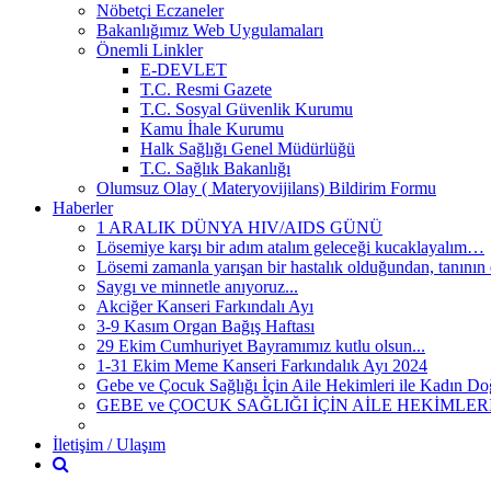
Nöbetçi Eczaneler
Bakanlığımız Web Uygulamaları
Önemli Linkler
E-DEVLET
T.C. Resmi Gazete
T.C. Sosyal Güvenlik Kurumu
Kamu İhale Kurumu
Halk Sağlığı Genel Müdürlüğü
T.C. Sağlık Bakanlığı
Olumsuz Olay ( Materyovijilans) Bildirim Formu
Haberler
1 ARALIK DÜNYA HIV/AIDS GÜNÜ
Lösemiye karşı bir adım atalım geleceği kucaklayalım…
Lösemi zamanla yarışan bir hastalık olduğundan, tanının e
Saygı ve minnetle anıyoruz...
Akciğer Kanseri Farkındalı Ayı
3-9 Kasım Organ Bağış Haftası
29 Ekim Cumhuriyet Bayramımız kutlu olsun...
1-31 Ekim Meme Kanseri Farkındalık Ayı 2024
Gebe ve Çocuk Sağlığı İçin Aile Hekimleri ile Kadın 
GEBE ve ÇOCUK SAĞLIĞI İÇİN AİLE HEKİMLE
İletişim / Ulaşım