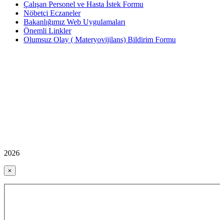
Çalışan Personel ve Hasta İstek Formu
Nöbetçi Eczaneler
Bakanlığımız Web Uygulamaları
Önemli Linkler
Olumsuz Olay ( Materyovijilans) Bildirim Formu
2026
×