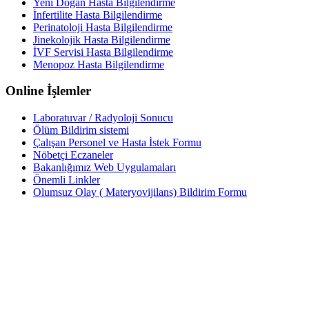
Yeni Doğan Hasta Bilgilendirme
İnfertilite Hasta Bilgilendirme
Perinatoloji Hasta Bilgilendirme
Jinekolojik Hasta Bilgilendirme
İVF Servisi Hasta Bilgilendirme
Menopoz Hasta Bilgilendirme
Online İşlemler
Laboratuvar / Radyoloji Sonucu
Ölüm Bildirim sistemi
Çalışan Personel ve Hasta İstek Formu
Nöbetçi Eczaneler
Bakanlığımız Web Uygulamaları
Önemli Linkler
Olumsuz Olay ( Materyovijilans) Bildirim Formu