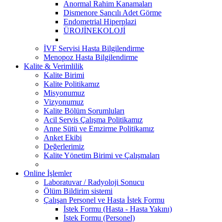
Anormal Rahim Kanamaları
Dismenore Sancılı Adet Görme
Endometrial Hiperplazi
ÜROJİNEKOLOJİ
İVF Servisi Hasta Bilgilendirme
Menopoz Hasta Bilgilendirme
Kalite & Verimlilik
Kalite Birimi
Kalite Politikamız
Misyonumuz
Vizyonumuz
Kalite Bölüm Sorumluları
Acil Servis Çalışma Politikamız
Anne Sütü ve Emzirme Politikamız
Anket Ekibi
Değerlerimiz
Kalite Yönetim Birimi ve Çalışmaları
Online İşlemler
Laboratuvar / Radyoloji Sonucu
Ölüm Bildirim sistemi
Çalışan Personel ve Hasta İstek Formu
İstek Formu (Hasta - Hasta Yakını)
İstek Formu (Personel)