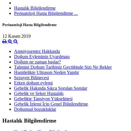
Hastalık Bilgilendirme
Perinatoloji Hasta Bilgilendirme ...
Perinatoloji Hasta Bilgilendirme
12 Kasım 2019
Amniyosentez Hakkında
Doğum Eyleminin Uyarılması
Doğum ne zaman başlar?
Tahmini Doğum Tarihiniz Geçtiğinde Sizi Ne Bekler
Hamilelikte Ultrason Neden Yapılır
Sezayen Bilmecesi
Erken doğum eylemi
Gebelik Hakında Sıkça Sorulan Sorular
Gebelik ve Şeker Hastalığı
Gebelikte Tansiyon Yükselmesi
Gebelik İzlemi İçin Genel Bilgilendirme
Doğumsal bozukluklar
Hastalık Bilgilendirme