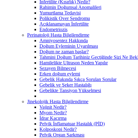
İnfertilite (Kısırlık) Nedir?
Rahimin Doğumsal Anomalileri
Yumurtlama Tedavisi
Polikistik Over Sendromu
Açıklanamayan İnfertilite
Endometriozis
Perinatoloji Hasta Bilgilendirme
Amniyosentez Hakkında
Doğum Eyleminin Uyarılması
Doğum ne zaman başlar?
Tahmini Doğum Tarihiniz Geçtiğinde Sizi Ne Bek
Hamilelikte Ultrason Neden Yapılır
Sezayen Bilmecesi
Erken doğum eylemi
Gebelik Hakında Sıkça Sorulan Sorular
Gebelik ve Şeker Hastalığı
Gebelikte Tansiyon Yükselmesi
Jinekolojik Hasta Bilgilendirme
Vajinit Nedir?
Myom Nedir?
İdrar Kaçırma
Pelvik İnflamatuar Hastalık (PİD)
Kolposkopi Nedir?
Pelvik Organ Sarkması