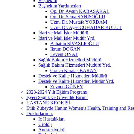
Başhekim
Başhekim Yardımcıları
Op. Dr. Aysun KABASAKAL
Op. Dr. Sema SANİSOĞLU
Uzm. Dr. Mustafa YORDAM
Uzm. Dr. Ayşe ÇUHADAR BULUT
İdari ve Mali İşler Müdürü
İdari ve Mali İşler Müdür Yrd.
Bahattin SİVASLIOĞLU
İkram DOĞAN
Levent ONAT
Sağlık Bakım Hizmetleri Müdürü
Sağlık Bakım Hizmetleri Müdürü Yrd.
Gonca Karataş BARAN
Destek ve Kalite Hizmetleri Müdürü
Destek ve Kalite Hizmetleri Müdür Yrd.
Zeynep GÜNEY
2023-2024 Yılı Eğitim Programı
İşyeri Sağlık ve Güvenlik Birimi
HASTANE KROKİSİ
Etlik Zübeyde Hanım Women’s Health, Training and Res
Doktorlarımız
İç Hastalıkları
Üroloji
Anesteziyoloji