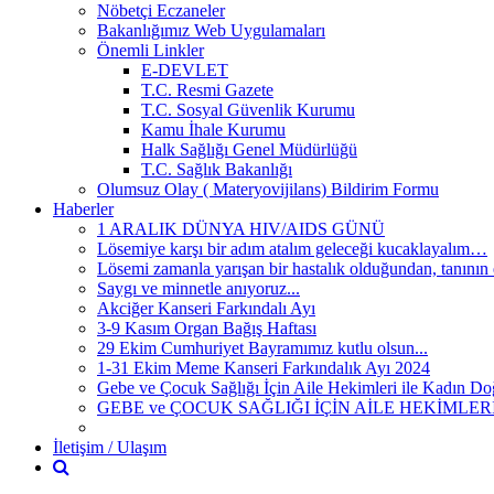
Nöbetçi Eczaneler
Bakanlığımız Web Uygulamaları
Önemli Linkler
E-DEVLET
T.C. Resmi Gazete
T.C. Sosyal Güvenlik Kurumu
Kamu İhale Kurumu
Halk Sağlığı Genel Müdürlüğü
T.C. Sağlık Bakanlığı
Olumsuz Olay ( Materyovijilans) Bildirim Formu
Haberler
1 ARALIK DÜNYA HIV/AIDS GÜNÜ
Lösemiye karşı bir adım atalım geleceği kucaklayalım…
Lösemi zamanla yarışan bir hastalık olduğundan, tanının e
Saygı ve minnetle anıyoruz...
Akciğer Kanseri Farkındalı Ayı
3-9 Kasım Organ Bağış Haftası
29 Ekim Cumhuriyet Bayramımız kutlu olsun...
1-31 Ekim Meme Kanseri Farkındalık Ayı 2024
Gebe ve Çocuk Sağlığı İçin Aile Hekimleri ile Kadın 
GEBE ve ÇOCUK SAĞLIĞI İÇİN AİLE HEKİMLE
İletişim / Ulaşım