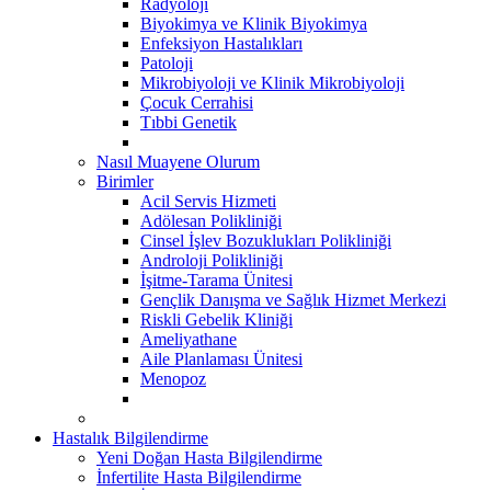
Radyoloji
Biyokimya ve Klinik Biyokimya
Enfeksiyon Hastalıkları
Patoloji
Mikrobiyoloji ve Klinik Mikrobiyoloji
Çocuk Cerrahisi
Tıbbi Genetik
Nasıl Muayene Olurum
Birimler
Acil Servis Hizmeti
Adölesan Polikliniği
Cinsel İşlev Bozuklukları Polikliniği
Androloji Polikliniği
İşitme-Tarama Ünitesi
Gençlik Danışma ve Sağlık Hizmet Merkezi
Riskli Gebelik Kliniği
Ameliyathane
Aile Planlaması Ünitesi
Menopoz
Hastalık Bilgilendirme
Yeni Doğan Hasta Bilgilendirme
İnfertilite Hasta Bilgilendirme