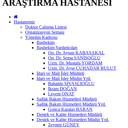
ARAŞTIRMA HASTANESİ
Hastanemiz
Doktor Çalışma Listesi
Organizasyon Şeması
Yönetim Kadrosu
Başhekim
Başhekim Yardımcıları
Op. Dr. Aysun KABASAKAL
Op. Dr. Sema SANİSOĞLU
Uzm. Dr. Mustafa YORDAM
Uzm. Dr. Ayşe ÇUHADAR BULUT
İdari ve Mali İşler Müdürü
İdari ve Mali İşler Müdür Yrd.
Bahattin SİVASLIOĞLU
İkram DOĞAN
Levent ONAT
Sağlık Bakım Hizmetleri Müdürü
Sağlık Bakım Hizmetleri Müdürü Yrd.
Gonca Karataş BARAN
Destek ve Kalite Hizmetleri Müdürü
Destek ve Kalite Hizmetleri Müdür Yrd.
Zeynep GÜNEY