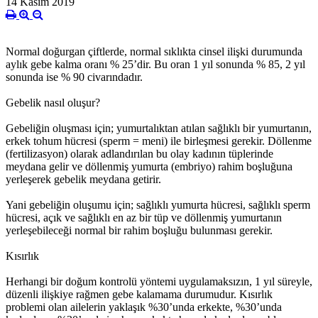
14 Kasım 2019
Normal doğurgan çiftlerde, normal sıklıkta cinsel ilişki durumunda
aylık gebe kalma oranı % 25’dir. Bu oran 1 yıl sonunda % 85, 2 yıl
sonunda ise % 90 civarındadır.
Gebelik nasıl oluşur?
Gebeliğin oluşması için; yumurtalıktan atılan sağlıklı bir yumurtanın,
erkek tohum hücresi (sperm = meni) ile birleşmesi gerekir. Döllenme
(fertilizasyon) olarak adlandırılan bu olay kadının tüplerinde
meydana gelir ve döllenmiş yumurta (embriyo) rahim boşluğuna
yerleşerek gebelik meydana getirir.
Yani gebeliğin oluşumu için; sağlıklı yumurta hücresi, sağlıklı sperm
hücresi, açık ve sağlıklı en az bir tüp ve döllenmiş yumurtanın
yerleşebileceği normal bir rahim boşluğu bulunması gerekir.
Kısırlık
Herhangi bir doğum kontrolü yöntemi uygulamaksızın, 1 yıl süreyle,
düzenli ilişkiye rağmen gebe kalamama durumudur. Kısırlık
problemi olan ailelerin yaklaşık %30’unda erkekte, %30’unda