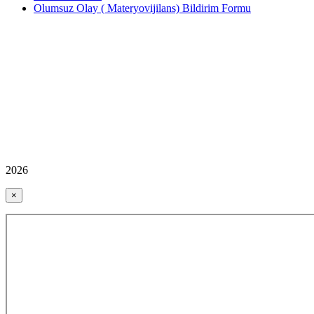
Olumsuz Olay ( Materyovijilans) Bildirim Formu
2026
×