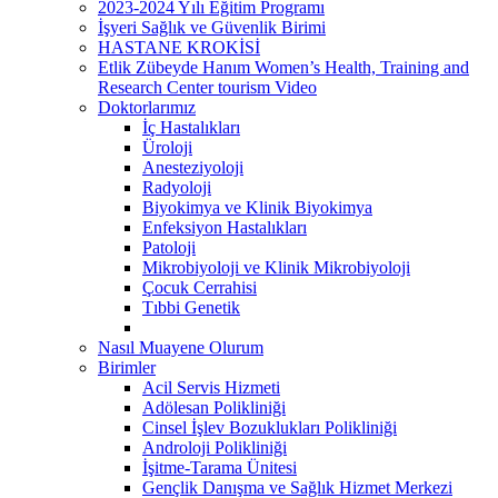
2023-2024 Yılı Eğitim Programı
İşyeri Sağlık ve Güvenlik Birimi
HASTANE KROKİSİ
Etlik Zübeyde Hanım Women’s Health, Training and
Research Center tourism Video
Doktorlarımız
İç Hastalıkları
Üroloji
Anesteziyoloji
Radyoloji
Biyokimya ve Klinik Biyokimya
Enfeksiyon Hastalıkları
Patoloji
Mikrobiyoloji ve Klinik Mikrobiyoloji
Çocuk Cerrahisi
Tıbbi Genetik
Nasıl Muayene Olurum
Birimler
Acil Servis Hizmeti
Adölesan Polikliniği
Cinsel İşlev Bozuklukları Polikliniği
Androloji Polikliniği
İşitme-Tarama Ünitesi
Gençlik Danışma ve Sağlık Hizmet Merkezi