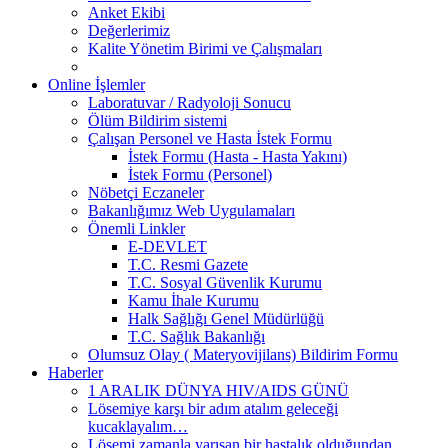
Anket Ekibi
Değerlerimiz
Kalite Yönetim Birimi ve Çalışmaları
Online İşlemler
Laboratuvar / Radyoloji Sonucu
Ölüm Bildirim sistemi
Çalışan Personel ve Hasta İstek Formu
İstek Formu (Hasta - Hasta Yakını)
İstek Formu (Personel)
Nöbetçi Eczaneler
Bakanlığımız Web Uygulamaları
Önemli Linkler
E-DEVLET
T.C. Resmi Gazete
T.C. Sosyal Güvenlik Kurumu
Kamu İhale Kurumu
Halk Sağlığı Genel Müdürlüğü
T.C. Sağlık Bakanlığı
Olumsuz Olay ( Materyovijilans) Bildirim Formu
Haberler
1 ARALIK DÜNYA HIV/AIDS GÜNÜ
Lösemiye karşı bir adım atalım geleceği
kucaklayalım…
Lösemi zamanla yarışan bir hastalık olduğundan,