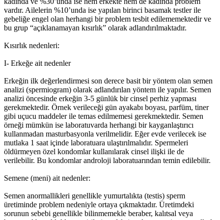
kadında ve %30’unda ise hem erkekte hem de kadında problem
vardır. Ailelerin %10’unda ise yapılan birinci basamak testler ile
gebeliğe engel olan herhangi bir problem tesbit edilememektedir ve
bu grup “açıklanamayan kısırlık” olarak adlandırılmaktadır.
Kısırlık nedenleri:
I- Erkeğe ait nedenler
Erkeğin ilk değerlendirmesi son derece basit bir yöntem olan semen
analizi (spermiogram) olarak adlandırılan yöntem ile yapılır. Semen
analizi öncesinde erkeğin 3-5 günlük bir cinsel perhiz yapması
gerekmektedir. Örnek verileceği gün ayakabı boyası, parfüm, tiner
gibi uçucu maddeler ile temas edilmemesi gerekmektedir. Semen
örneği mümkün ise laboratuvarda herhangi bir kayganlaştırıcı
kullanmadan masturbasyonla verilmelidir. Eğer evde verilecek ise
mutlaka 1 saat içinde laboratuara ulaştırılmalıdır. Spermeleri
öldürmeyen özel kondomlar kullanılarak cinsel ilişki ile de
verilebilir. Bu kondomlar androloji laboratuarından temin edilebilir.
Semene (meni) ait nedenler:
Semen anormallikleri genellikle yumurtalıkta (testis) sperm
üretiminde problem nedeniyle ortaya çıkmaktadır. Üretimdeki
sorunun sebebi genellikle bilinmemekle beraber, kalıtsal veya