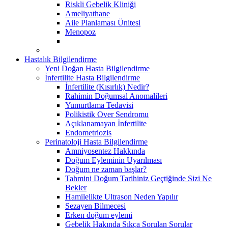
Riskli Gebelik Kliniği
Ameliyathane
Aile Planlaması Ünitesi
Menopoz
Hastalık Bilgilendirme
Yeni Doğan Hasta Bilgilendirme
İnfertilite Hasta Bilgilendirme
İnfertilite (Kısırlık) Nedir?
Rahimin Doğumsal Anomalileri
Yumurtlama Tedavisi
Polikistik Over Sendromu
Açıklanamayan İnfertilite
Endometriozis
Perinatoloji Hasta Bilgilendirme
Amniyosentez Hakkında
Doğum Eyleminin Uyarılması
Doğum ne zaman başlar?
Tahmini Doğum Tarihiniz Geçtiğinde Sizi Ne
Bekler
Hamilelikte Ultrason Neden Yapılır
Sezayen Bilmecesi
Erken doğum eylemi
Gebelik Hakında Sıkça Sorulan Sorular