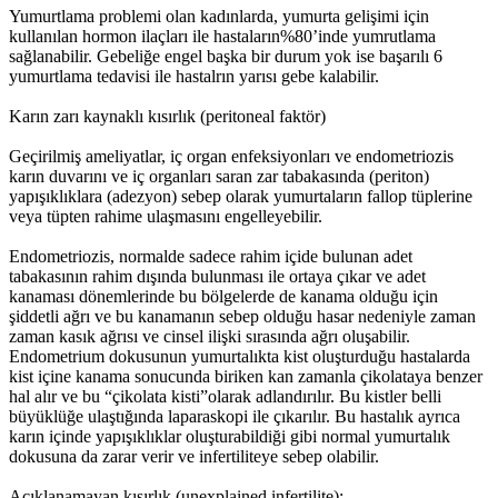
Yumurtlama problemi olan kadınlarda, yumurta gelişimi için
kullanılan hormon ilaçları ile hastaların%80’inde yumrutlama
sağlanabilir. Gebeliğe engel başka bir durum yok ise başarılı 6
yumurtlama tedavisi ile hastalrın yarısı gebe kalabilir.
Karın zarı kaynaklı kısırlık (peritoneal faktör)
Geçirilmiş ameliyatlar, iç organ enfeksiyonları ve endometriozis
karın duvarını ve iç organları saran zar tabakasında (periton)
yapışıklıklara (adezyon) sebep olarak yumurtaların fallop tüplerine
veya tüpten rahime ulaşmasını engelleyebilir.
Endometriozis, normalde sadece rahim içide bulunan adet
tabakasının rahim dışında bulunması ile ortaya çıkar ve adet
kanaması dönemlerinde bu bölgelerde de kanama olduğu için
şiddetli ağrı ve bu kanamanın sebep olduğu hasar nedeniyle zaman
zaman kasık ağrısı ve cinsel ilişki sırasında ağrı oluşabilir.
Endometrium dokusunun yumurtalıkta kist oluşturduğu hastalarda
kist içine kanama sonucunda biriken kan zamanla çikolataya benzer
hal alır ve bu “çikolata kisti”olarak adlandırılır. Bu kistler belli
büyüklüğe ulaştığında laparaskopi ile çıkarılır. Bu hastalık ayrıca
karın içinde yapışıklıklar oluşturabildiği gibi normal yumurtalık
dokusuna da zarar verir ve infertiliteye sebep olabilir.
Açıklanamayan kısırlık (unexplained infertilite):