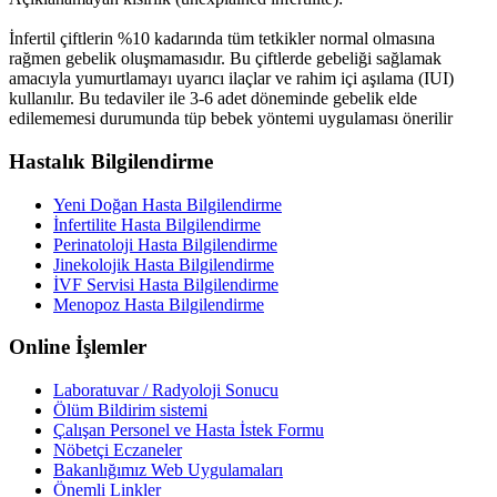
İnfertil çiftlerin %10 kadarında tüm tetkikler normal olmasına
rağmen gebelik oluşmamasıdır. Bu çiftlerde gebeliği sağlamak
amacıyla yumurtlamayı uyarıcı ilaçlar ve rahim içi aşılama (IUI)
kullanılır. Bu tedaviler ile 3-6 adet döneminde gebelik elde
edilememesi durumunda tüp bebek yöntemi uygulaması önerilir
Hastalık Bilgilendirme
Yeni Doğan Hasta Bilgilendirme
İnfertilite Hasta Bilgilendirme
Perinatoloji Hasta Bilgilendirme
Jinekolojik Hasta Bilgilendirme
İVF Servisi Hasta Bilgilendirme
Menopoz Hasta Bilgilendirme
Online İşlemler
Laboratuvar / Radyoloji Sonucu
Ölüm Bildirim sistemi
Çalışan Personel ve Hasta İstek Formu
Nöbetçi Eczaneler
Bakanlığımız Web Uygulamaları
Önemli Linkler