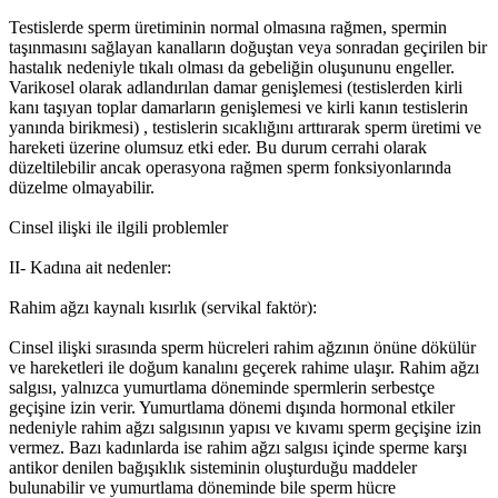
Testislerde sperm üretiminin normal olmasına rağmen, spermin
taşınmasını sağlayan kanalların doğuştan veya sonradan geçirilen bir
hastalık nedeniyle tıkalı olması da gebeliğin oluşununu engeller.
Varikosel olarak adlandırılan damar genişlemesi (testislerden kirli
kanı taşıyan toplar damarların genişlemesi ve kirli kanın testislerin
yanında birikmesi) , testislerin sıcaklığını arttırarak sperm üretimi ve
hareketi üzerine olumsuz etki eder. Bu durum cerrahi olarak
düzeltilebilir ancak operasyona rağmen sperm fonksiyonlarında
düzelme olmayabilir.
Cinsel ilişki ile ilgili problemler
II- Kadına ait nedenler:
Rahim ağzı kaynalı kısırlık (servikal faktör):
Cinsel ilişki sırasında sperm hücreleri rahim ağzının önüne dökülür
ve hareketleri ile doğum kanalını geçerek rahime ulaşır. Rahim ağzı
salgısı, yalnızca yumurtlama döneminde spermlerin serbestçe
geçişine izin verir. Yumurtlama dönemi dışında hormonal etkiler
nedeniyle rahim ağzı salgısının yapısı ve kıvamı sperm geçişine izin
vermez. Bazı kadınlarda ise rahim ağzı salgısı içinde sperme karşı
antikor denilen bağışıklık sisteminin oluşturduğu maddeler
bulunabilir ve yumurtlama döneminde bile sperm hücre