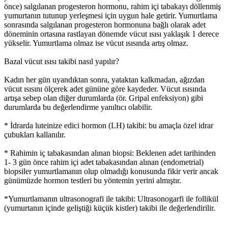
önce) salgılanan progesteron hormonu, rahim içi tabakayı döllenmiş
yumurtanın tutunup yerleşmesi için uygun hale getirir. Yumurtlama
sonrasında salgılanan progesteron hormonuna bağlı olarak adet
döneminin ortasına rastlayan dönemde vücut ısısı yaklaşık 1 derece
yükselir. Yumurtlama olmaz ise vücut ısısında artış olmaz.
Bazal vücut ısısı takibi nasıl yapılır?
Kadın her gün uyandıktan sonra, yataktan kalkmadan, ağızdan
vücut ısısını ölçerek adet gününe göre kaydeder. Vücut ısısında
artışa sebep olan diğer durumlarda (ör. Gripal enfeksiyon) gibi
durumlarda bu değerlendirme yanıltıcı olabilir.
* İdrarda luteinize edici hormon (LH) takibi: bu amaçla özel idrar
çubukları kallanılır.
* Rahimin iç tabakasından alınan biopsi: Beklenen adet tarihinden
1- 3 gün önce rahim içi adet tabakasından alınan (endometrial)
biopsiler yumurtlamanın olup olmadığı konusunda fikir verir ancak
günümüzde hormon testleri bu yöntemin yerini almıştır.
*Yumurtlamanın ultrasonografi ile takibi: Ultrasonogarfi ile follikül
(yumurtanın içinde geliştiği küçük kistler) takibi ile değerlendirilir.