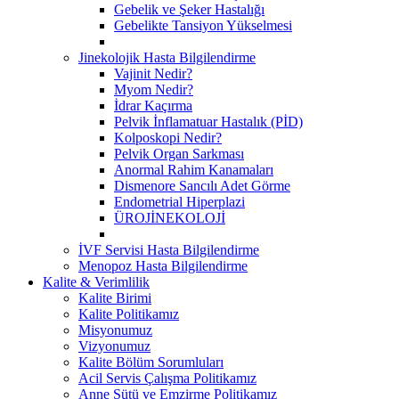
Gebelik ve Şeker Hastalığı
Gebelikte Tansiyon Yükselmesi
Jinekolojik Hasta Bilgilendirme
Vajinit Nedir?
Myom Nedir?
İdrar Kaçırma
Pelvik İnflamatuar Hastalık (PİD)
Kolposkopi Nedir?
Pelvik Organ Sarkması
Anormal Rahim Kanamaları
Dismenore Sancılı Adet Görme
Endometrial Hiperplazi
ÜROJİNEKOLOJİ
İVF Servisi Hasta Bilgilendirme
Menopoz Hasta Bilgilendirme
Kalite & Verimlilik
Kalite Birimi
Kalite Politikamız
Misyonumuz
Vizyonumuz
Kalite Bölüm Sorumluları
Acil Servis Çalışma Politikamız
Anne Sütü ve Emzirme Politikamız