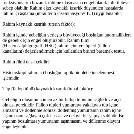
fonksiyonlarını bozarak rahime ulaşmasına engel olarak infertiliteye
sebep olabilir. Rahim ağzı kaynakli kısırlık düşünülen hastalarda
rahim içi aşılama (intrauterin inseminasyon= IUI) uygulanabilir.
Rahim kaynaklı kısırlık (uterin faktör):
Rahim içinde gebeliğin yerleşip büyüyeceği boşluğun anormallikleri
de gebelik için engel oluşturabilir. Rahim filmi
(Histerosalpingografi=HSG) rahim içini ve tüpleri (fallop
kanallarını) değerlendirmek için kullanılan birinci basamak testtir.
Rahim filmi nasıl çekilir?
Histeroskopi rahim içi boşluğun optik bir aletle incelenmesi
işlemidir.
Tüp (fallop tüpü) kaynaklı kısırlık (tubal faktör):
Gebeliğin oluşumu için en az bir fallop tüpünün sağlıklı ve açık
olması gereklidir. Fallop tüpleri yumurtayı yakalayıp tüp içine
almasını ve döllenme sonrası döllenmiş yumurtanın rahim içine
taşınmasını sağlayan çok hassas ve detaylı bir yapıya sahiptir. Bu
yapının bozulması yumurtanın taşınmasını ve döllenme olayını
engelleyebilir.