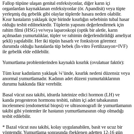
Fallop tüpüne ulaşan genital enfeksiyonlar, diğer karın içi
organlardan kaynaklanan enfeksiyonlar (ör. Apandisit) veya tüpte
yerleşmiş dış gebelik gibi olaylar tüplerde hasara neden olabilir.
Kısır hastaların yaklaşık üçte birinde kısırlığın sebebinin tubal hasar
olduğu tesbit edilmektedir. Tüplerin yapısını değerlendirmek için
rahim filmi (HSG) ve/veya laparoskopi (optik bir aletle, karın
açılmadan yumurtalıklar, tüpler ve rahimin değerlendirildiği ameliyat
şekli) yapılabilir. Her iki tüpün hasarlı ve fonksiyon göremez
durumda olduğu hastalarda tüp bebek (İn-vitro Fertilizasyon=IVF)
ile gebelik elde edilebilir.
Yumurtlama problemlerinden kaynaklı kısırlık (ovulatuar faktör):
Tüm kısır kadınların yaklaşık ¼’ünde, kısırlık nedeni düzensiz veya
anormal yumurtlamadır. Kadının adet düzeni yumurtalıklarının
durumu hakkında fikir verebilir.
Basal vücut ısısı takibi, idrarda luteinize edici hormon (LH) ve
kanda progesteron hormonu tesbiti, rahim içi adet tabakasının
incelenmesi (endometrial biopsi) ve ultrasonografi ile yumurtlamanın
takibi gibi yöntemler ile hastanın yumurtlamasının olup olmadığı
tesbit edilebilir.
* Bazal vücut ısısı takibi, kolay uygulanabilen, basit ve ucuz bir
yöntemdir. Yumurtlama sonrasında (beklenen adetten 12-16 gün