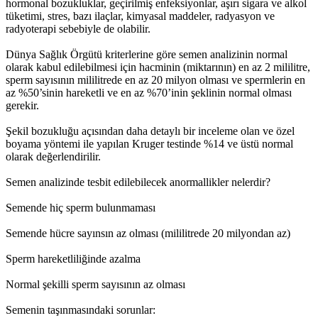
hormonal bozukluklar, geçirilmiş enfeksiyonlar, aşırı sigara ve alkol
tüketimi, stres, bazı ilaçlar, kimyasal maddeler, radyasyon ve
radyoterapi sebebiyle de olabilir.
Dünya Sağlık Örgütü kriterlerine göre semen analizinin normal
olarak kabul edilebilmesi için hacminin (miktarının) en az 2 mililitre,
sperm sayısının mililitrede en az 20 milyon olması ve spermlerin en
az %50’sinin hareketli ve en az %70’inin şeklinin normal olması
gerekir.
Şekil bozukluğu açısından daha detaylı bir inceleme olan ve özel
boyama yöntemi ile yapılan Kruger testinde %14 ve üstü normal
olarak değerlendirilir.
Semen analizinde tesbit edilebilecek anormallikler nelerdir?
Semende hiç sperm bulunmaması
Semende hücre sayınsın az olması (mililitrede 20 milyondan az)
Sperm hareketliliğinde azalma
Normal şekilli sperm sayısının az olması
Semenin taşınmasındaki sorunlar: