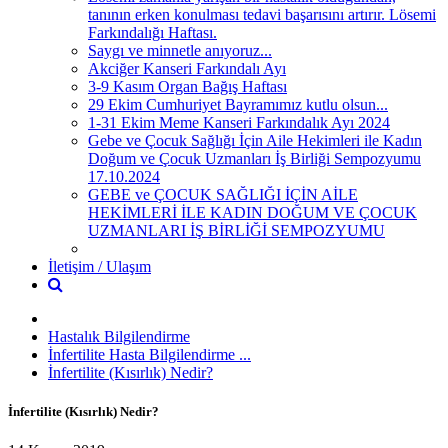
tanının erken konulması tedavi başarısını artırır. Lösemi
Farkındalığı Haftası.
Saygı ve minnetle anıyoruz...
Akciğer Kanseri Farkındalı Ayı
3-9 Kasım Organ Bağış Haftası
29 Ekim Cumhuriyet Bayramımız kutlu olsun...
1-31 Ekim Meme Kanseri Farkındalık Ayı 2024
Gebe ve Çocuk Sağlığı İçin Aile Hekimleri ile Kadın
Doğum ve Çocuk Uzmanları İş Birliği Sempozyumu
17.10.2024
GEBE ve ÇOCUK SAĞLIĞI İÇİN AİLE
HEKİMLERİ İLE KADIN DOĞUM VE ÇOCUK
UZMANLARI İŞ BİRLİĞİ SEMPOZYUMU
İletişim / Ulaşım
Hastalık Bilgilendirme
İnfertilite Hasta Bilgilendirme ...
İnfertilite (Kısırlık) Nedir?
İnfertilite (Kısırlık) Nedir?