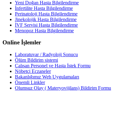
Yeni Doğan Hasta Bilgilendirme
İnfertilite Hasta Bilgilendirme
Perinatoloji Hasta Bilgilendirme
Jinekolojik Hasta Bilgilendirme
İVF Servisi Hasta Bilgilendirme
Menopoz Hasta Bilgilendirme
Online İşlemler
Laboratuvar / Radyoloji Sonucu
Ölüm Bildirim sistemi
Çalışan Personel ve Hasta İstek Formu
Nöbetçi Eczaneler
Bakanlığımız Web Uygulamaları
Önemli Linkler
Olumsuz Olay ( Materyovijilans) Bildirim Formu