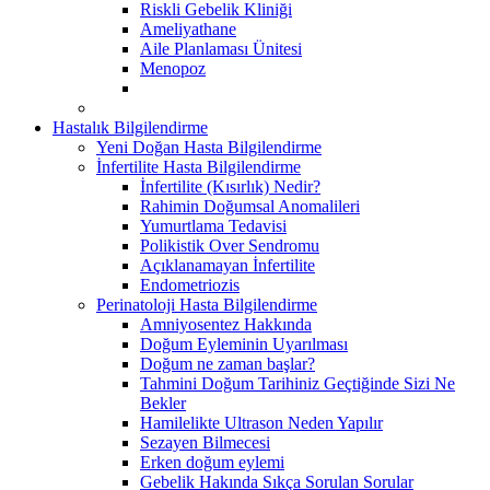
Riskli Gebelik Kliniği
Ameliyathane
Aile Planlaması Ünitesi
Menopoz
Hastalık Bilgilendirme
Yeni Doğan Hasta Bilgilendirme
İnfertilite Hasta Bilgilendirme
İnfertilite (Kısırlık) Nedir?
Rahimin Doğumsal Anomalileri
Yumurtlama Tedavisi
Polikistik Over Sendromu
Açıklanamayan İnfertilite
Endometriozis
Perinatoloji Hasta Bilgilendirme
Amniyosentez Hakkında
Doğum Eyleminin Uyarılması
Doğum ne zaman başlar?
Tahmini Doğum Tarihiniz Geçtiğinde Sizi Ne
Bekler
Hamilelikte Ultrason Neden Yapılır
Sezayen Bilmecesi
Erken doğum eylemi
Gebelik Hakında Sıkça Sorulan Sorular