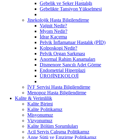
Gebelik ve Şeker Hastalığı
Gebelikte Tansiyon Yükselmesi
Jinekolojik Hasta Bilgilendirme
Vajinit Nedir?
Myom Nedir?
İdrar Kaçırma
Pelvik İnflamatuar Hastalık (PİD)
Kolposkopi Nedir?
Pelvik Organ Sarkması
Anormal Rahim Kanamaları
Dismenore Sancılı Adet Görme
Endometrial Hiperplazi
ÜROJİNEKOLOJİ
İVF Servisi Hasta Bilgilendirme
Menopoz Hasta Bilgilendirme
Kalite & Verimlilik
Kalite Birimi
Kalite Politikamız
Misyonumuz
Vizyonumuz
Kalite Bölüm Sorumluları
Acil Servis Çalışma Politikamız
Anne Sütü ve Emzirme Politikamız