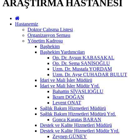
ARAŞTIRMA HASTANESİ
Hastanemiz
Doktor Çalışma Listesi
Organizasyon Şeması
Yönetim Kadrosu
Başhekim
Başhekim Yardımcıları
Op. Dr. Aysun KABASAKAL
Op. Dr. Sema SANİSOĞLU
Uzm. Dr. Mustafa YORDAM
Uzm. Dr. Ayşe ÇUHADAR BULUT
İdari ve Mali İşler Müdürü
İdari ve Mali İşler Müdür Yrd.
Bahattin SİVASLIOĞLU
İkram DOĞAN
Levent ONAT
Sağlık Bakım Hizmetleri Müdürü
Sağlık Bakım Hizmetleri Müdürü Yrd.
Gonca Karataş BARAN
Destek ve Kalite Hizmetleri Müdürü
Destek ve Kalite Hizmetleri Müdür Yrd.
Zeynep GÜNEY