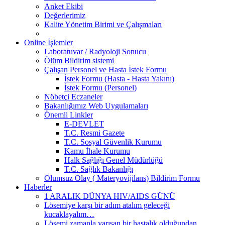
Anket Ekibi
Değerlerimiz
Kalite Yönetim Birimi ve Çalışmaları
Online İşlemler
Laboratuvar / Radyoloji Sonucu
Ölüm Bildirim sistemi
Çalışan Personel ve Hasta İstek Formu
İstek Formu (Hasta - Hasta Yakını)
İstek Formu (Personel)
Nöbetçi Eczaneler
Bakanlığımız Web Uygulamaları
Önemli Linkler
E-DEVLET
T.C. Resmi Gazete
T.C. Sosyal Güvenlik Kurumu
Kamu İhale Kurumu
Halk Sağlığı Genel Müdürlüğü
T.C. Sağlık Bakanlığı
Olumsuz Olay ( Materyovijilans) Bildirim Formu
Haberler
1 ARALIK DÜNYA HIV/AIDS GÜNÜ
Lösemiye karşı bir adım atalım geleceği
kucaklayalım…
Lösemi zamanla yarışan bir hastalık olduğundan,