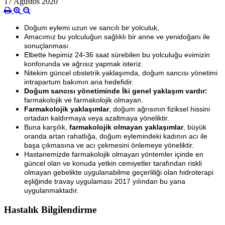
17 Ağustos 2020
Doğum eylemi uzun ve sancılı bir yolculuk,
Amacımız bu yolculuğun sağlıklı bir anne ve yenidoğanı ile
sonuçlanması.
Elbette hepimiz 24-36 saat sürebilen bu yolculuğu evimizin
konforunda ve ağrısız yapmak isteriz.
Nitekim güncel obstetrik yaklaşımda, doğum sancısı yönetimi
intrapartum bakımın ana hedefidir.
Doğum sancısı yönetiminde İki genel yaklaşım vardır:
farmakolojik ve farmakolojik olmayan.
Farmakolojik yaklaşımlar
, doğum ağrısının fiziksel hissini
ortadan kaldırmaya veya azaltmaya yöneliktir.
Buna karşılık,
farmakolojik olmayan yaklaşımlar
, büyük
oranda artan rahatlığa, doğum eylemindeki kadının acı ile
başa çıkmasına ve acı çekmesini önlemeye yöneliktir.
Hastanemizde farmakolojik olmayan yöntemler içinde en
güncel olan ve konuda yetkin cemiyetler tarafından riskli
olmayan gebelikte uygulanabilme geçerliliği olan hidroterapi
eşliğinde travay uygulaması 2017 yılından bu yana
uygulanmaktadır.
Hastalık Bilgilendirme