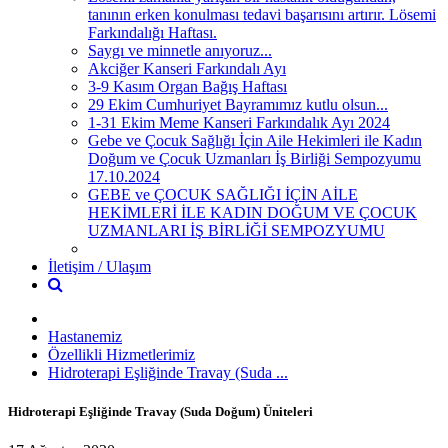
tanının erken konulması tedavi başarısını artırır. Lösemi
Farkındalığı Haftası.
Saygı ve minnetle anıyoruz...
Akciğer Kanseri Farkındalı Ayı
3-9 Kasım Organ Bağış Haftası
29 Ekim Cumhuriyet Bayramımız kutlu olsun...
1-31 Ekim Meme Kanseri Farkındalık Ayı 2024
Gebe ve Çocuk Sağlığı İçin Aile Hekimleri ile Kadın
Doğum ve Çocuk Uzmanları İş Birliği Sempozyumu
17.10.2024
GEBE ve ÇOCUK SAĞLIĞI İÇİN AİLE
HEKİMLERİ İLE KADIN DOĞUM VE ÇOCUK
UZMANLARI İŞ BİRLİĞİ SEMPOZYUMU
İletişim / Ulaşım
Hastanemiz
Özellikli Hizmetlerimiz
Hidroterapi Eşliğinde Travay (Suda ...
Hidroterapi Eşliğinde Travay (Suda Doğum) Üniteleri