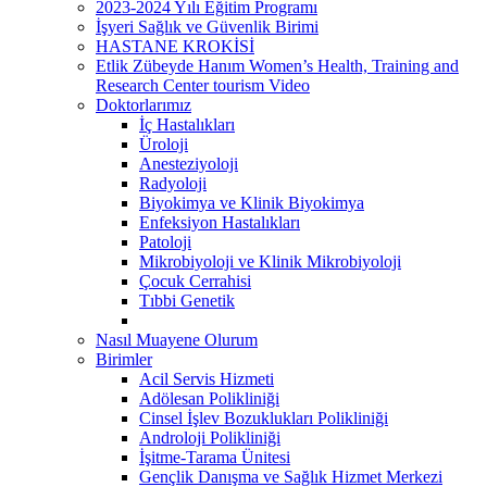
2023-2024 Yılı Eğitim Programı
İşyeri Sağlık ve Güvenlik Birimi
HASTANE KROKİSİ
Etlik Zübeyde Hanım Women’s Health, Training and
Research Center tourism Video
Doktorlarımız
İç Hastalıkları
Üroloji
Anesteziyoloji
Radyoloji
Biyokimya ve Klinik Biyokimya
Enfeksiyon Hastalıkları
Patoloji
Mikrobiyoloji ve Klinik Mikrobiyoloji
Çocuk Cerrahisi
Tıbbi Genetik
Nasıl Muayene Olurum
Birimler
Acil Servis Hizmeti
Adölesan Polikliniği
Cinsel İşlev Bozuklukları Polikliniği
Androloji Polikliniği
İşitme-Tarama Ünitesi
Gençlik Danışma ve Sağlık Hizmet Merkezi