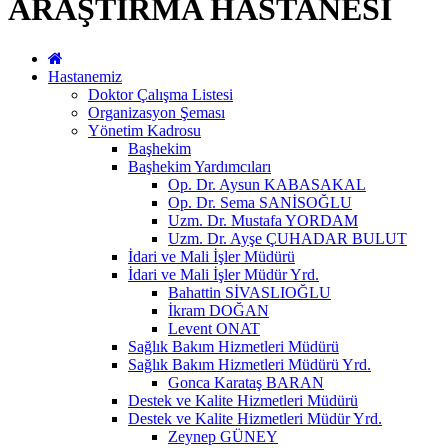
ARAŞTIRMA HASTANESİ
Hastanemiz
Doktor Çalışma Listesi
Organizasyon Şeması
Yönetim Kadrosu
Başhekim
Başhekim Yardımcıları
Op. Dr. Aysun KABASAKAL
Op. Dr. Sema SANİSOĞLU
Uzm. Dr. Mustafa YORDAM
Uzm. Dr. Ayşe ÇUHADAR BULUT
İdari ve Mali İşler Müdürü
İdari ve Mali İşler Müdür Yrd.
Bahattin SİVASLIOĞLU
İkram DOĞAN
Levent ONAT
Sağlık Bakım Hizmetleri Müdürü
Sağlık Bakım Hizmetleri Müdürü Yrd.
Gonca Karataş BARAN
Destek ve Kalite Hizmetleri Müdürü
Destek ve Kalite Hizmetleri Müdür Yrd.
Zeynep GÜNEY