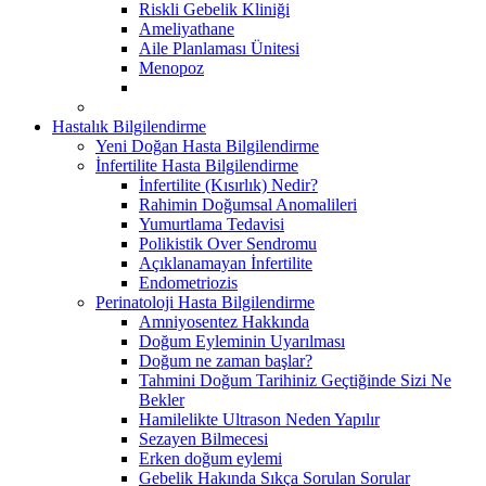
Riskli Gebelik Kliniği
Ameliyathane
Aile Planlaması Ünitesi
Menopoz
Hastalık Bilgilendirme
Yeni Doğan Hasta Bilgilendirme
İnfertilite Hasta Bilgilendirme
İnfertilite (Kısırlık) Nedir?
Rahimin Doğumsal Anomalileri
Yumurtlama Tedavisi
Polikistik Over Sendromu
Açıklanamayan İnfertilite
Endometriozis
Perinatoloji Hasta Bilgilendirme
Amniyosentez Hakkında
Doğum Eyleminin Uyarılması
Doğum ne zaman başlar?
Tahmini Doğum Tarihiniz Geçtiğinde Sizi Ne
Bekler
Hamilelikte Ultrason Neden Yapılır
Sezayen Bilmecesi
Erken doğum eylemi
Gebelik Hakında Sıkça Sorulan Sorular