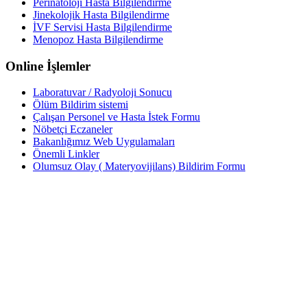
Perinatoloji Hasta Bilgilendirme
Jinekolojik Hasta Bilgilendirme
İVF Servisi Hasta Bilgilendirme
Menopoz Hasta Bilgilendirme
Online İşlemler
Laboratuvar / Radyoloji Sonucu
Ölüm Bildirim sistemi
Çalışan Personel ve Hasta İstek Formu
Nöbetçi Eczaneler
Bakanlığımız Web Uygulamaları
Önemli Linkler
Olumsuz Olay ( Materyovijilans) Bildirim Formu