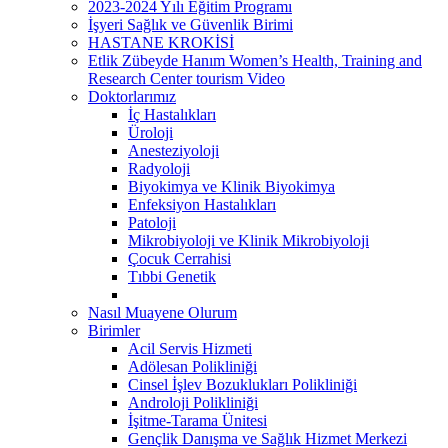
2023-2024 Yılı Eğitim Programı
İşyeri Sağlık ve Güvenlik Birimi
HASTANE KROKİSİ
Etlik Zübeyde Hanım Women’s Health, Training and
Research Center tourism Video
Doktorlarımız
İç Hastalıkları
Üroloji
Anesteziyoloji
Radyoloji
Biyokimya ve Klinik Biyokimya
Enfeksiyon Hastalıkları
Patoloji
Mikrobiyoloji ve Klinik Mikrobiyoloji
Çocuk Cerrahisi
Tıbbi Genetik
Nasıl Muayene Olurum
Birimler
Acil Servis Hizmeti
Adölesan Polikliniği
Cinsel İşlev Bozuklukları Polikliniği
Androloji Polikliniği
İşitme-Tarama Ünitesi
Gençlik Danışma ve Sağlık Hizmet Merkezi