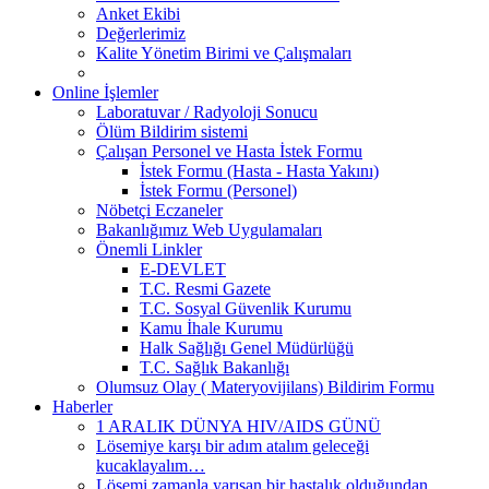
Anket Ekibi
Değerlerimiz
Kalite Yönetim Birimi ve Çalışmaları
Online İşlemler
Laboratuvar / Radyoloji Sonucu
Ölüm Bildirim sistemi
Çalışan Personel ve Hasta İstek Formu
İstek Formu (Hasta - Hasta Yakını)
İstek Formu (Personel)
Nöbetçi Eczaneler
Bakanlığımız Web Uygulamaları
Önemli Linkler
E-DEVLET
T.C. Resmi Gazete
T.C. Sosyal Güvenlik Kurumu
Kamu İhale Kurumu
Halk Sağlığı Genel Müdürlüğü
T.C. Sağlık Bakanlığı
Olumsuz Olay ( Materyovijilans) Bildirim Formu
Haberler
1 ARALIK DÜNYA HIV/AIDS GÜNÜ
Lösemiye karşı bir adım atalım geleceği
kucaklayalım…
Lösemi zamanla yarışan bir hastalık olduğundan,