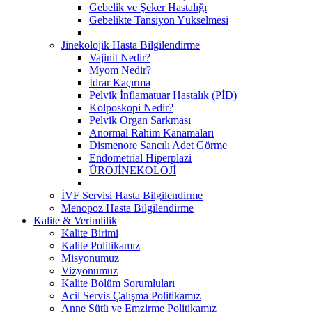
Gebelik ve Şeker Hastalığı
Gebelikte Tansiyon Yükselmesi
Jinekolojik Hasta Bilgilendirme
Vajinit Nedir?
Myom Nedir?
İdrar Kaçırma
Pelvik İnflamatuar Hastalık (PİD)
Kolposkopi Nedir?
Pelvik Organ Sarkması
Anormal Rahim Kanamaları
Dismenore Sancılı Adet Görme
Endometrial Hiperplazi
ÜROJİNEKOLOJİ
İVF Servisi Hasta Bilgilendirme
Menopoz Hasta Bilgilendirme
Kalite & Verimlilik
Kalite Birimi
Kalite Politikamız
Misyonumuz
Vizyonumuz
Kalite Bölüm Sorumluları
Acil Servis Çalışma Politikamız
Anne Sütü ve Emzirme Politikamız