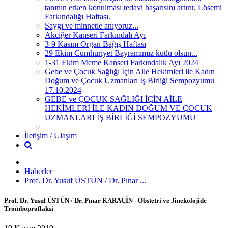
tanının erken konulması tedavi başarısını artırır. Lösemi
Farkındalığı Haftası.
Saygı ve minnetle anıyoruz...
Akciğer Kanseri Farkındalı Ayı
3-9 Kasım Organ Bağış Haftası
29 Ekim Cumhuriyet Bayramımız kutlu olsun...
1-31 Ekim Meme Kanseri Farkındalık Ayı 2024
Gebe ve Çocuk Sağlığı İçin Aile Hekimleri ile Kadın
Doğum ve Çocuk Uzmanları İş Birliği Sempozyumu
17.10.2024
GEBE ve ÇOCUK SAĞLIĞI İÇİN AİLE
HEKİMLERİ İLE KADIN DOĞUM VE ÇOCUK
UZMANLARI İŞ BİRLİĞİ SEMPOZYUMU
İletişim / Ulaşım
Haberler
Prof. Dr. Yusuf ÜSTÜN / Dr. Pınar ...
Prof. Dr. Yusuf ÜSTÜN / Dr. Pınar KARAÇİN - Obstetri ve Jinekolojide
Tromboproflaksi