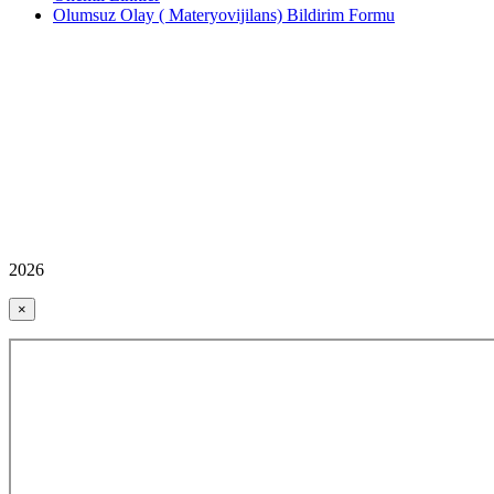
Olumsuz Olay ( Materyovijilans) Bildirim Formu
2026
×