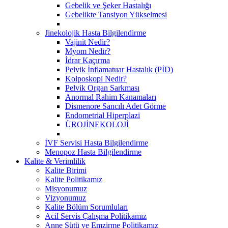
Gebelik ve Şeker Hastalığı
Gebelikte Tansiyon Yükselmesi
Jinekolojik Hasta Bilgilendirme
Vajinit Nedir?
Myom Nedir?
İdrar Kaçırma
Pelvik İnflamatuar Hastalık (PİD)
Kolposkopi Nedir?
Pelvik Organ Sarkması
Anormal Rahim Kanamaları
Dismenore Sancılı Adet Görme
Endometrial Hiperplazi
ÜROJİNEKOLOJİ
İVF Servisi Hasta Bilgilendirme
Menopoz Hasta Bilgilendirme
Kalite & Verimlilik
Kalite Birimi
Kalite Politikamız
Misyonumuz
Vizyonumuz
Kalite Bölüm Sorumluları
Acil Servis Çalışma Politikamız
Anne Sütü ve Emzirme Politikamız