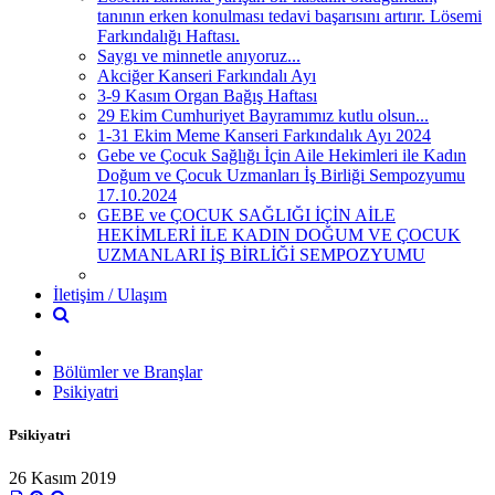
tanının erken konulması tedavi başarısını artırır. Lösemi
Farkındalığı Haftası.
Saygı ve minnetle anıyoruz...
Akciğer Kanseri Farkındalı Ayı
3-9 Kasım Organ Bağış Haftası
29 Ekim Cumhuriyet Bayramımız kutlu olsun...
1-31 Ekim Meme Kanseri Farkındalık Ayı 2024
Gebe ve Çocuk Sağlığı İçin Aile Hekimleri ile Kadın
Doğum ve Çocuk Uzmanları İş Birliği Sempozyumu
17.10.2024
GEBE ve ÇOCUK SAĞLIĞI İÇİN AİLE
HEKİMLERİ İLE KADIN DOĞUM VE ÇOCUK
UZMANLARI İŞ BİRLİĞİ SEMPOZYUMU
İletişim / Ulaşım
Bölümler ve Branşlar
Psikiyatri
Psikiyatri
26 Kasım 2019