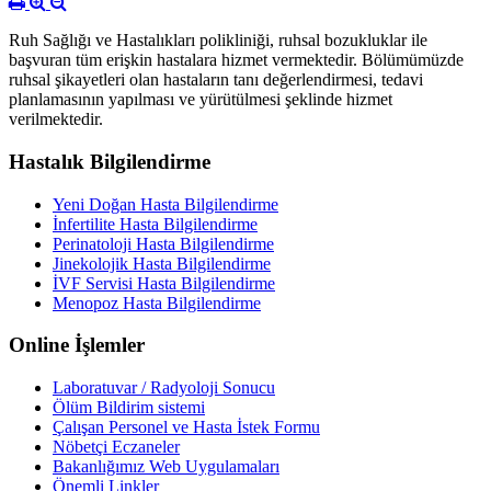
Ruh Sağlığı ve Hastalıkları polikliniği, ruhsal bozukluklar ile
başvuran tüm erişkin hastalara hizmet vermektedir. Bölümümüzde
ruhsal şikayetleri olan hastaların tanı değerlendirmesi, tedavi
planlamasının yapılması ve yürütülmesi şeklinde hizmet
verilmektedir.
Hastalık Bilgilendirme
Yeni Doğan Hasta Bilgilendirme
İnfertilite Hasta Bilgilendirme
Perinatoloji Hasta Bilgilendirme
Jinekolojik Hasta Bilgilendirme
İVF Servisi Hasta Bilgilendirme
Menopoz Hasta Bilgilendirme
Online İşlemler
Laboratuvar / Radyoloji Sonucu
Ölüm Bildirim sistemi
Çalışan Personel ve Hasta İstek Formu
Nöbetçi Eczaneler
Bakanlığımız Web Uygulamaları
Önemli Linkler