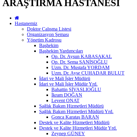
ARAŞTIRMA HASTANESİ
Hastanemiz
Doktor Çalışma Listesi
Organizasyon Şeması
Yönetim Kadrosu
Başhekim
Başhekim Yardımcıları
Op. Dr. Aysun KABASAKAL
Op. Dr. Sema SANİSOĞLU
Uzm. Dr. Mustafa YORDAM
Uzm. Dr. Ayşe ÇUHADAR BULUT
İdari ve Mali İşler Müdürü
İdari ve Mali İşler Müdür Yrd.
Bahattin SİVASLIOĞLU
İkram DOĞAN
Levent ONAT
Sağlık Bakım Hizmetleri Müdürü
Sağlık Bakım Hizmetleri Müdürü Yrd.
Gonca Karataş BARAN
Destek ve Kalite Hizmetleri Müdürü
Destek ve Kalite Hizmetleri Müdür Yrd.
Zeynep GÜNEY