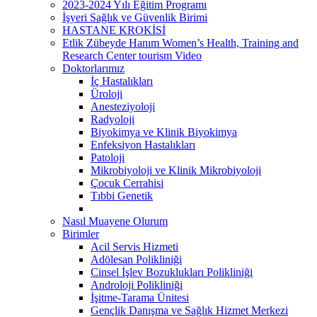
2023-2024 Yılı Eğitim Programı
İşyeri Sağlık ve Güvenlik Birimi
HASTANE KROKİSİ
Etlik Zübeyde Hanım Women’s Health, Training and
Research Center tourism Video
Doktorlarımız
İç Hastalıkları
Üroloji
Anesteziyoloji
Radyoloji
Biyokimya ve Klinik Biyokimya
Enfeksiyon Hastalıkları
Patoloji
Mikrobiyoloji ve Klinik Mikrobiyoloji
Çocuk Cerrahisi
Tıbbi Genetik
Nasıl Muayene Olurum
Birimler
Acil Servis Hizmeti
Adölesan Polikliniği
Cinsel İşlev Bozuklukları Polikliniği
Androloji Polikliniği
İşitme-Tarama Ünitesi
Gençlik Danışma ve Sağlık Hizmet Merkezi