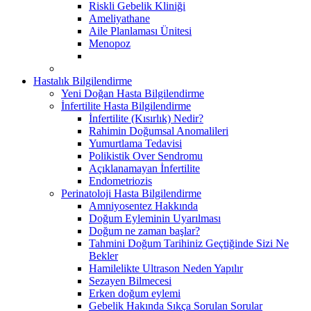
Riskli Gebelik Kliniği
Ameliyathane
Aile Planlaması Ünitesi
Menopoz
Hastalık Bilgilendirme
Yeni Doğan Hasta Bilgilendirme
İnfertilite Hasta Bilgilendirme
İnfertilite (Kısırlık) Nedir?
Rahimin Doğumsal Anomalileri
Yumurtlama Tedavisi
Polikistik Over Sendromu
Açıklanamayan İnfertilite
Endometriozis
Perinatoloji Hasta Bilgilendirme
Amniyosentez Hakkında
Doğum Eyleminin Uyarılması
Doğum ne zaman başlar?
Tahmini Doğum Tarihiniz Geçtiğinde Sizi Ne
Bekler
Hamilelikte Ultrason Neden Yapılır
Sezayen Bilmecesi
Erken doğum eylemi
Gebelik Hakında Sıkça Sorulan Sorular