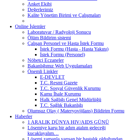
Anket Ekibi
Değerlerimiz
Kalite Yönetim Birimi ve Çalışmaları
Online İşlemler
Laboratuvar / Radyoloji Sonucu
Ölüm Bildirim sistemi
Çalışan Personel ve Hasta İstek Formu
İstek Formu (Hasta - Hasta Yakını)
İstek Formu (Personel)
Nöbetçi Eczaneler
Bakanlığımız Web Uygulamaları
Önemli Linkler
E-DEVLET
T.C. Resmi Gazete
T.C. Sosyal Güvenlik Kurumu
Kamu İhale Kurumu
Halk Sağlığı Genel Müdürlüğü
T.C. Sağlık Bakanlığı
Olumsuz Olay ( Materyovijilans) Bildirim Formu
Haberler
1 ARALIK DÜNYA HIV/AIDS GÜNÜ
Lösemiye karşı bir adım atalım geleceği
kucaklayalım…
Lösemi zamanla yarışan bir hastalık olduğundan,