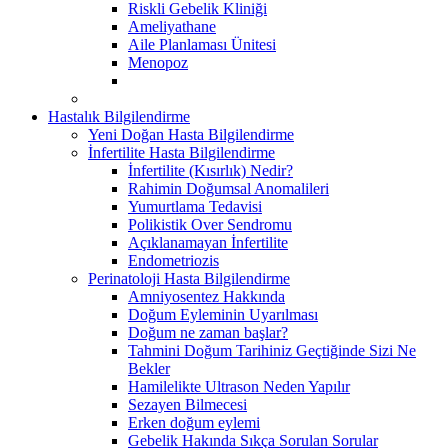
Riskli Gebelik Kliniği
Ameliyathane
Aile Planlaması Ünitesi
Menopoz
Hastalık Bilgilendirme
Yeni Doğan Hasta Bilgilendirme
İnfertilite Hasta Bilgilendirme
İnfertilite (Kısırlık) Nedir?
Rahimin Doğumsal Anomalileri
Yumurtlama Tedavisi
Polikistik Over Sendromu
Açıklanamayan İnfertilite
Endometriozis
Perinatoloji Hasta Bilgilendirme
Amniyosentez Hakkında
Doğum Eyleminin Uyarılması
Doğum ne zaman başlar?
Tahmini Doğum Tarihiniz Geçtiğinde Sizi Ne
Bekler
Hamilelikte Ultrason Neden Yapılır
Sezayen Bilmecesi
Erken doğum eylemi
Gebelik Hakında Sıkça Sorulan Sorular