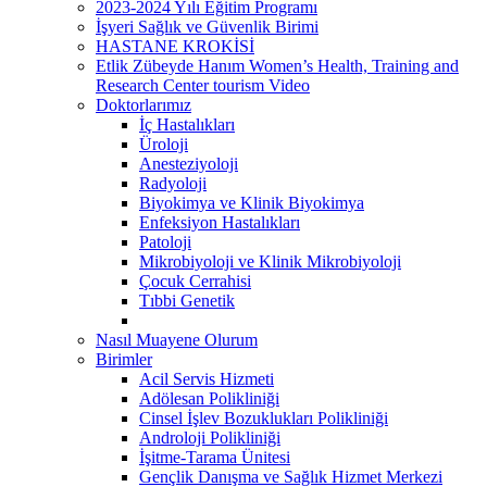
2023-2024 Yılı Eğitim Programı
İşyeri Sağlık ve Güvenlik Birimi
HASTANE KROKİSİ
Etlik Zübeyde Hanım Women’s Health, Training and
Research Center tourism Video
Doktorlarımız
İç Hastalıkları
Üroloji
Anesteziyoloji
Radyoloji
Biyokimya ve Klinik Biyokimya
Enfeksiyon Hastalıkları
Patoloji
Mikrobiyoloji ve Klinik Mikrobiyoloji
Çocuk Cerrahisi
Tıbbi Genetik
Nasıl Muayene Olurum
Birimler
Acil Servis Hizmeti
Adölesan Polikliniği
Cinsel İşlev Bozuklukları Polikliniği
Androloji Polikliniği
İşitme-Tarama Ünitesi
Gençlik Danışma ve Sağlık Hizmet Merkezi