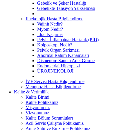
Gebelik ve Şeker Hastalığı
Gebelikte Tansiyon Yükselmesi
Jinekolojik Hasta Bilgilendirme
Vajinit Nedir?
Myom Nedir?
İdrar Kaçırma
Pelvik İnflamatuar Hastalık (PİD)
Kolposkopi Nedir?
Pelvik Organ Sarkması
Anormal Rahim Kanamaları
Dismenore Sancılı Adet Görme
Endometrial Hiperplazi
ÜROJİNEKOLOJİ
İVF Servisi Hasta Bilgilendirme
Menopoz Hasta Bilgilendirme
Kalite & Verimlilik
Kalite Birimi
Kalite Politikamız
Misyonumuz
Vizyonumuz
Kalite Bölüm Sorumluları
Acil Servis Çalışma Politikamız
Anne Sütü ve Emzirme Politikamız