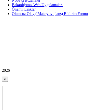
Nöbetçi Eczaneler
Bakanlığımız Web Uygulamaları
Önemli Linkler
Olumsuz Olay ( Materyovijilans) Bildirim Formu
2026
×