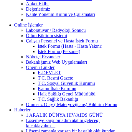
Anket Ekibi
Değerlerimiz
Kalite Yönetim Birimi ve Çalışmaları
Online İşlemler
Laboratuvar / Radyoloji Sonucu
Ölüm Bildirim sistemi
Çalışan Personel ve Hasta İstek Formu
İstek Formu (Hasta - Hasta Yakını)
İstek Formu (Personel)
Nöbetçi Eczaneler
Bakanlığımız Web Uygulamaları
Önemli Linkler
E-DEVLET
T.C. Resmi Gazete
T.C. Sosyal Güvenlik Kurumu
Kamu İhale Kurumu
Halk Sağlığı Genel Müdürlüğü
T.C. Sağlık Bakanlığı
Olumsuz Olay ( Materyovijilans) Bildirim Formu
Haberler
1 ARALIK DÜNYA HIV/AIDS GÜNÜ
Lösemiye karşı bir adım atalım geleceği
kucaklayalım…
Lösemi zamanla yarışan bir hastalık olduğundan,