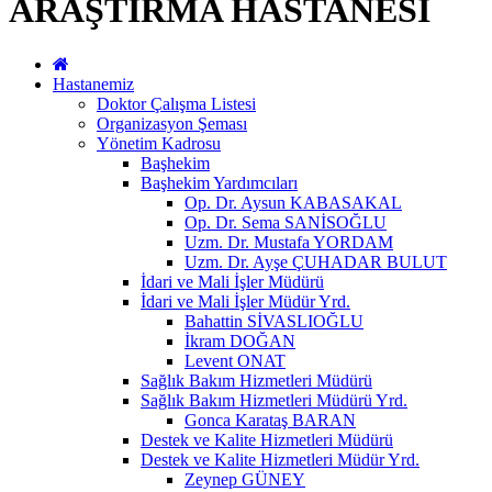
ARAŞTIRMA HASTANESİ
Hastanemiz
Doktor Çalışma Listesi
Organizasyon Şeması
Yönetim Kadrosu
Başhekim
Başhekim Yardımcıları
Op. Dr. Aysun KABASAKAL
Op. Dr. Sema SANİSOĞLU
Uzm. Dr. Mustafa YORDAM
Uzm. Dr. Ayşe ÇUHADAR BULUT
İdari ve Mali İşler Müdürü
İdari ve Mali İşler Müdür Yrd.
Bahattin SİVASLIOĞLU
İkram DOĞAN
Levent ONAT
Sağlık Bakım Hizmetleri Müdürü
Sağlık Bakım Hizmetleri Müdürü Yrd.
Gonca Karataş BARAN
Destek ve Kalite Hizmetleri Müdürü
Destek ve Kalite Hizmetleri Müdür Yrd.
Zeynep GÜNEY