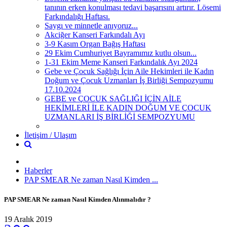
tanının erken konulması tedavi başarısını artırır. Lösemi
Farkındalığı Haftası.
Saygı ve minnetle anıyoruz...
Akciğer Kanseri Farkındalı Ayı
3-9 Kasım Organ Bağış Haftası
29 Ekim Cumhuriyet Bayramımız kutlu olsun...
1-31 Ekim Meme Kanseri Farkındalık Ayı 2024
Gebe ve Çocuk Sağlığı İçin Aile Hekimleri ile Kadın
Doğum ve Çocuk Uzmanları İş Birliği Sempozyumu
17.10.2024
GEBE ve ÇOCUK SAĞLIĞI İÇİN AİLE
HEKİMLERİ İLE KADIN DOĞUM VE ÇOCUK
UZMANLARI İŞ BİRLİĞİ SEMPOZYUMU
İletişim / Ulaşım
Haberler
PAP SMEAR Ne zaman Nasıl Kimden ...
PAP SMEAR Ne zaman Nasıl Kimden Alınmalıdır ?
19 Aralık 2019