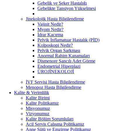
Gebelik ve Şeker Hastalığı
Gebelikte Tansiyon Yükselmesi
Jinekolojik Hasta Bilgilendirme
Vajinit Nedir?
Myom Nedir?
İdrar Kaçırma
Pelvik İnflamatuar Hastalık (PİD)
Kolposkopi Nedir?
Pelvik Organ Sarkması
Anormal Rahim Kanamaları
Dismenore Sancılı Adet Görme
Endometrial Hiperplazi
ÜROJİNEKOLOJİ
İVF Servisi Hasta Bilgilendirme
Menopoz Hasta Bilgilendirme
Kalite & Verimlilik
Kalite Birimi
Kalite Politikamız
Misyonumuz
Vizyonumuz
Kalite Bölüm Sorumluları
Acil Servis Çalışma Politikamız
Anne Sütü ve Emzirme Politikamız