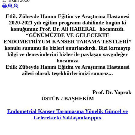
27 Ekim 2020
Etlik Zübeyde Hanım Eğitim ve Araştırma Hastanesi
2020-2021 yılı eğitim programı dahilinde bugün ki
konuğumuz Prof. Dr. Ali HABERAL hocamızdı.
“GÜNÜMÜZDE VE GELECEKTE
ENDOMETRİYUM KANSER TARAMA TESTLERİ”
konulu sunumu ile bizleri onurlandırdı. Bizi kırmayıp
bilgi ve deneyimlerini bizler ile paylaşan saygıdeğer
hocamıza
Etlik Zübeyde Hanım Eğitim ve Araştırma Hastanesi
ailesi olarak teşekkürlerimizi sunarız...
Prof. Dr. Yaprak
ÜSTÜN / BAŞHEKİM
Endometrial Kanser Taramasına Yönelik Güncel ve
Gelecekteki Yaklaşımlar.pptx