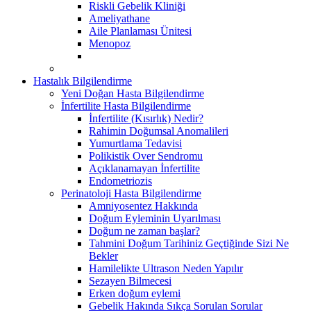
Riskli Gebelik Kliniği
Ameliyathane
Aile Planlaması Ünitesi
Menopoz
Hastalık Bilgilendirme
Yeni Doğan Hasta Bilgilendirme
İnfertilite Hasta Bilgilendirme
İnfertilite (Kısırlık) Nedir?
Rahimin Doğumsal Anomalileri
Yumurtlama Tedavisi
Polikistik Over Sendromu
Açıklanamayan İnfertilite
Endometriozis
Perinatoloji Hasta Bilgilendirme
Amniyosentez Hakkında
Doğum Eyleminin Uyarılması
Doğum ne zaman başlar?
Tahmini Doğum Tarihiniz Geçtiğinde Sizi Ne
Bekler
Hamilelikte Ultrason Neden Yapılır
Sezayen Bilmecesi
Erken doğum eylemi
Gebelik Hakında Sıkça Sorulan Sorular