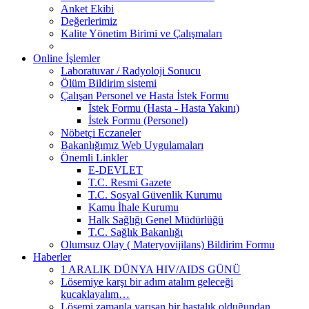
Anket Ekibi
Değerlerimiz
Kalite Yönetim Birimi ve Çalışmaları
Online İşlemler
Laboratuvar / Radyoloji Sonucu
Ölüm Bildirim sistemi
Çalışan Personel ve Hasta İstek Formu
İstek Formu (Hasta - Hasta Yakını)
İstek Formu (Personel)
Nöbetçi Eczaneler
Bakanlığımız Web Uygulamaları
Önemli Linkler
E-DEVLET
T.C. Resmi Gazete
T.C. Sosyal Güvenlik Kurumu
Kamu İhale Kurumu
Halk Sağlığı Genel Müdürlüğü
T.C. Sağlık Bakanlığı
Olumsuz Olay ( Materyovijilans) Bildirim Formu
Haberler
1 ARALIK DÜNYA HIV/AIDS GÜNÜ
Lösemiye karşı bir adım atalım geleceği
kucaklayalım…
Lösemi zamanla yarışan bir hastalık olduğundan,