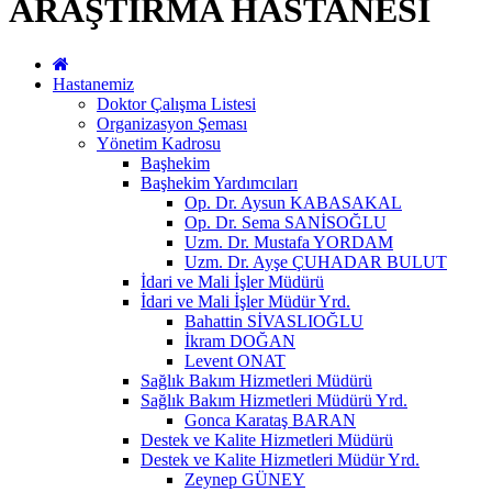
ARAŞTIRMA HASTANESİ
Hastanemiz
Doktor Çalışma Listesi
Organizasyon Şeması
Yönetim Kadrosu
Başhekim
Başhekim Yardımcıları
Op. Dr. Aysun KABASAKAL
Op. Dr. Sema SANİSOĞLU
Uzm. Dr. Mustafa YORDAM
Uzm. Dr. Ayşe ÇUHADAR BULUT
İdari ve Mali İşler Müdürü
İdari ve Mali İşler Müdür Yrd.
Bahattin SİVASLIOĞLU
İkram DOĞAN
Levent ONAT
Sağlık Bakım Hizmetleri Müdürü
Sağlık Bakım Hizmetleri Müdürü Yrd.
Gonca Karataş BARAN
Destek ve Kalite Hizmetleri Müdürü
Destek ve Kalite Hizmetleri Müdür Yrd.
Zeynep GÜNEY