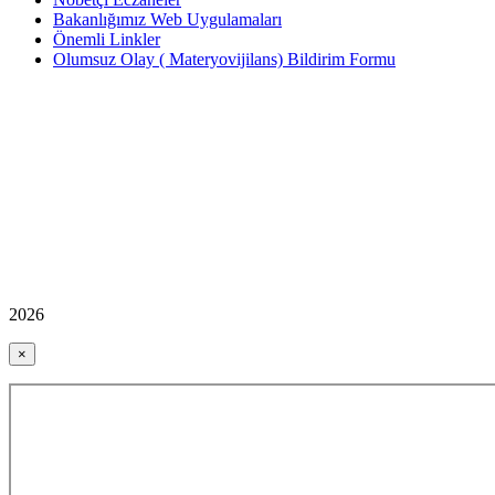
Bakanlığımız Web Uygulamaları
Önemli Linkler
Olumsuz Olay ( Materyovijilans) Bildirim Formu
2026
×