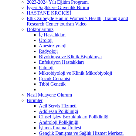
2023-2024 Yılı Eğitim Programı
İşyeri Sağlık ve Güvenlik Birimi
HASTANE KROKİSİ
Etlik Zübeyde Hanım Women’s Health, Training and
Research Center tourism Video
Doktorlarımız
İç Hastalıkları
Üroloji
Anesteziyoloji
Radyoloji
Biyokimya ve Klinik Biyokimya
Enfeksiyon Hastalıkları
Patoloji
Mikrobiyoloji ve Klinik Mikrobiyoloji
Çocuk Cerrahisi
Tıbbi Genetik
Nasıl Muayene Olurum
Birimler
Acil Servis Hizmeti
Adölesan Polikliniği
Cinsel İşlev Bozuklukları Polikliniği
Androloji Polikliniği
İşitme-Tarama Ünitesi
Gençlik Danışma ve Sağlık Hizmet Merkezi