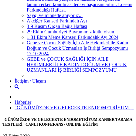
tanının erken konulması tedavi başarısını artırır. Lösemi
Farkındalığı Haftası.
Saygı ve minnetle anıyoruz...
Akciğer Kanseri Farkındalı Ayı
3-9 Kasım Organ Bağış Haftası
29 Ekim Cumhuriyet Bayramımız kutlu olsun...
1-31 Ekim Meme Kanseri Farkındalık Ayı 2024
Gebe ve Çocuk Sağlığı İçin Aile Hekimleri ile Kadın
Doğum ve Çocuk Uzmanları İş Birliği Sempozyumu
17.10.2024
GEBE ve ÇOCUK SAĞLIĞI İÇİN AİLE
HEKİMLERİ İLE KADIN DOĞUM VE ÇOCUK
UZMANLARI İŞ BİRLİĞİ SEMPOZYUMU
İletişim / Ulaşım
Haberler
"GÜNÜMÜZDE VE GELECEKTE ENDOMETRİYUM ...
"GÜNÜMÜZDE VE GELECEKTE ENDOMETRİYUM KANSER TARAMA
TESTLERİ" CANLI KONFERANS / ONLINE EĞİTİM