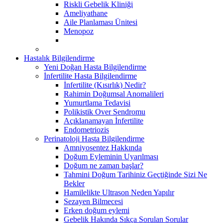
Riskli Gebelik Kliniği
Ameliyathane
Aile Planlaması Ünitesi
Menopoz
Hastalık Bilgilendirme
Yeni Doğan Hasta Bilgilendirme
İnfertilite Hasta Bilgilendirme
İnfertilite (Kısırlık) Nedir?
Rahimin Doğumsal Anomalileri
Yumurtlama Tedavisi
Polikistik Over Sendromu
Açıklanamayan İnfertilite
Endometriozis
Perinatoloji Hasta Bilgilendirme
Amniyosentez Hakkında
Doğum Eyleminin Uyarılması
Doğum ne zaman başlar?
Tahmini Doğum Tarihiniz Geçtiğinde Sizi Ne
Bekler
Hamilelikte Ultrason Neden Yapılır
Sezayen Bilmecesi
Erken doğum eylemi
Gebelik Hakında Sıkça Sorulan Sorular