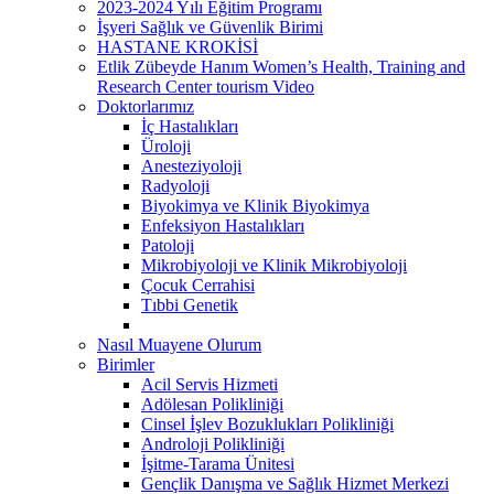
2023-2024 Yılı Eğitim Programı
İşyeri Sağlık ve Güvenlik Birimi
HASTANE KROKİSİ
Etlik Zübeyde Hanım Women’s Health, Training and
Research Center tourism Video
Doktorlarımız
İç Hastalıkları
Üroloji
Anesteziyoloji
Radyoloji
Biyokimya ve Klinik Biyokimya
Enfeksiyon Hastalıkları
Patoloji
Mikrobiyoloji ve Klinik Mikrobiyoloji
Çocuk Cerrahisi
Tıbbi Genetik
Nasıl Muayene Olurum
Birimler
Acil Servis Hizmeti
Adölesan Polikliniği
Cinsel İşlev Bozuklukları Polikliniği
Androloji Polikliniği
İşitme-Tarama Ünitesi
Gençlik Danışma ve Sağlık Hizmet Merkezi