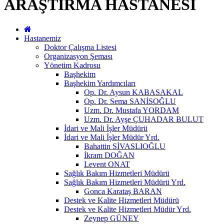
ARAŞTIRMA HASTANESİ
Hastanemiz
Doktor Çalışma Listesi
Organizasyon Şeması
Yönetim Kadrosu
Başhekim
Başhekim Yardımcıları
Op. Dr. Aysun KABASAKAL
Op. Dr. Sema SANİSOĞLU
Uzm. Dr. Mustafa YORDAM
Uzm. Dr. Ayşe ÇUHADAR BULUT
İdari ve Mali İşler Müdürü
İdari ve Mali İşler Müdür Yrd.
Bahattin SİVASLIOĞLU
İkram DOĞAN
Levent ONAT
Sağlık Bakım Hizmetleri Müdürü
Sağlık Bakım Hizmetleri Müdürü Yrd.
Gonca Karataş BARAN
Destek ve Kalite Hizmetleri Müdürü
Destek ve Kalite Hizmetleri Müdür Yrd.
Zeynep GÜNEY