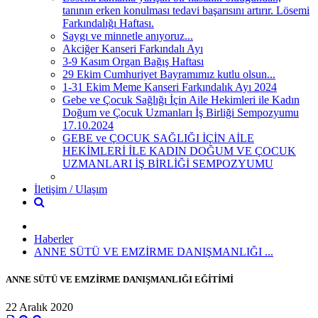
tanının erken konulması tedavi başarısını artırır. Lösemi
Farkındalığı Haftası.
Saygı ve minnetle anıyoruz...
Akciğer Kanseri Farkındalı Ayı
3-9 Kasım Organ Bağış Haftası
29 Ekim Cumhuriyet Bayramımız kutlu olsun...
1-31 Ekim Meme Kanseri Farkındalık Ayı 2024
Gebe ve Çocuk Sağlığı İçin Aile Hekimleri ile Kadın
Doğum ve Çocuk Uzmanları İş Birliği Sempozyumu
17.10.2024
GEBE ve ÇOCUK SAĞLIĞI İÇİN AİLE
HEKİMLERİ İLE KADIN DOĞUM VE ÇOCUK
UZMANLARI İŞ BİRLİĞİ SEMPOZYUMU
İletişim / Ulaşım
Haberler
ANNE SÜTÜ VE EMZİRME DANIŞMANLIĞI ...
ANNE SÜTÜ VE EMZİRME DANIŞMANLIĞI EĞİTİMİ
22 Aralık 2020