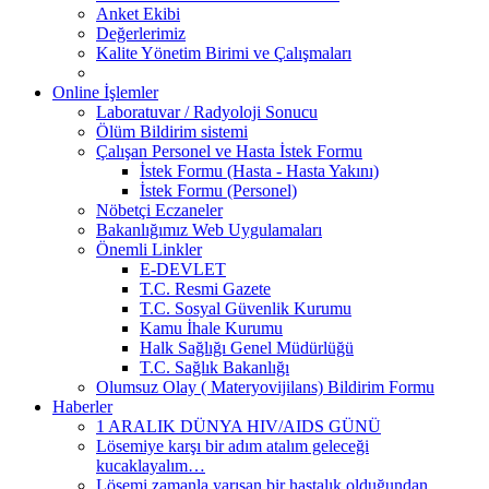
Anket Ekibi
Değerlerimiz
Kalite Yönetim Birimi ve Çalışmaları
Online İşlemler
Laboratuvar / Radyoloji Sonucu
Ölüm Bildirim sistemi
Çalışan Personel ve Hasta İstek Formu
İstek Formu (Hasta - Hasta Yakını)
İstek Formu (Personel)
Nöbetçi Eczaneler
Bakanlığımız Web Uygulamaları
Önemli Linkler
E-DEVLET
T.C. Resmi Gazete
T.C. Sosyal Güvenlik Kurumu
Kamu İhale Kurumu
Halk Sağlığı Genel Müdürlüğü
T.C. Sağlık Bakanlığı
Olumsuz Olay ( Materyovijilans) Bildirim Formu
Haberler
1 ARALIK DÜNYA HIV/AIDS GÜNÜ
Lösemiye karşı bir adım atalım geleceği
kucaklayalım…
Lösemi zamanla yarışan bir hastalık olduğundan,