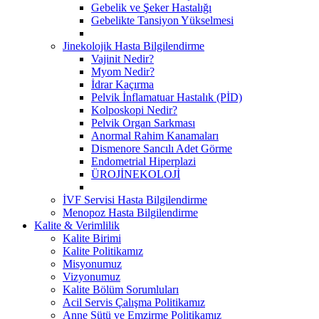
Gebelik ve Şeker Hastalığı
Gebelikte Tansiyon Yükselmesi
Jinekolojik Hasta Bilgilendirme
Vajinit Nedir?
Myom Nedir?
İdrar Kaçırma
Pelvik İnflamatuar Hastalık (PİD)
Kolposkopi Nedir?
Pelvik Organ Sarkması
Anormal Rahim Kanamaları
Dismenore Sancılı Adet Görme
Endometrial Hiperplazi
ÜROJİNEKOLOJİ
İVF Servisi Hasta Bilgilendirme
Menopoz Hasta Bilgilendirme
Kalite & Verimlilik
Kalite Birimi
Kalite Politikamız
Misyonumuz
Vizyonumuz
Kalite Bölüm Sorumluları
Acil Servis Çalışma Politikamız
Anne Sütü ve Emzirme Politikamız